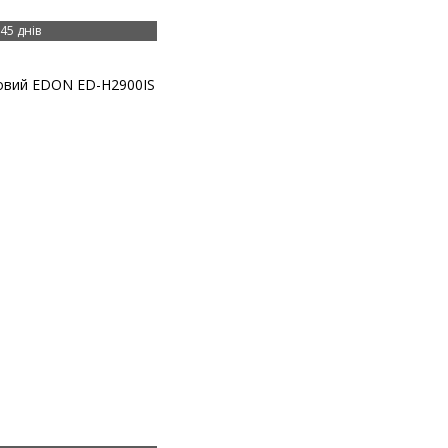
45 днів
овий EDON ED-H2900IS