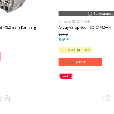
Залишилось 
ED-21/4.0AH
(d=45.2 mm) Kamberg
Акумулятор Edon ED-21/4.0AH
674 ₴
616 ₴
Готово до відправки
Купити
–9%