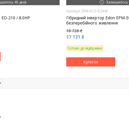
шилось 45 днів
Залишилось 
EPM-ECO-6,2KW
 ED-210 / 8.0HP
Гібридний інвертор Edon EPM-
безперебійного живлення
18 728 ₴
17 131 ₴
Готово до відправки
Купити
г