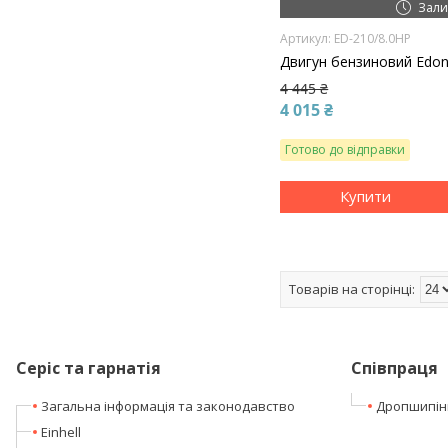
Зали
ED-210/8.0HP
Двигун бензиновий Edon
4 445 ₴
4 015 ₴
Готово до відправки
Купити
Серіс та гарнатія
Співпраця
Загальна інформація та законодавство
Дропшипін
Einhell