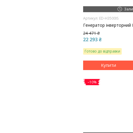
Зали
ED-H3500IS
Генератор інверторний
24 471 ₴
22 293 ₴
Готово до відправки
Купити
–10%