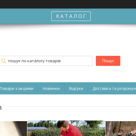
К А Т А Л О Г
Пошук
Товари з акціями
Новинки
Відгуки
Доставка та розраху
в