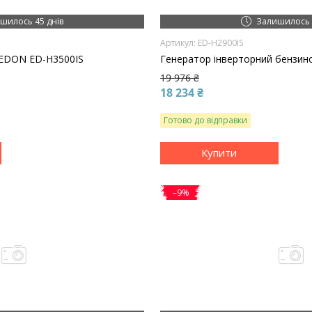
шилось 45 днів
Залишилось 
ED-H2900IS
 EDON ED-H3500IS
Генератор інверторний бензин
19 976 ₴
18 234 ₴
Готово до відправки
Купити
–9%