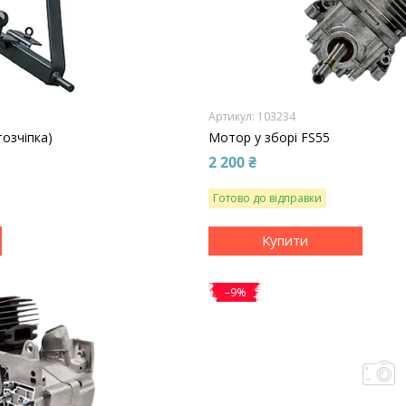
103234
тозчіпка)
Мотор у зборі FS55
2 200 ₴
Готово до відправки
Купити
–9%