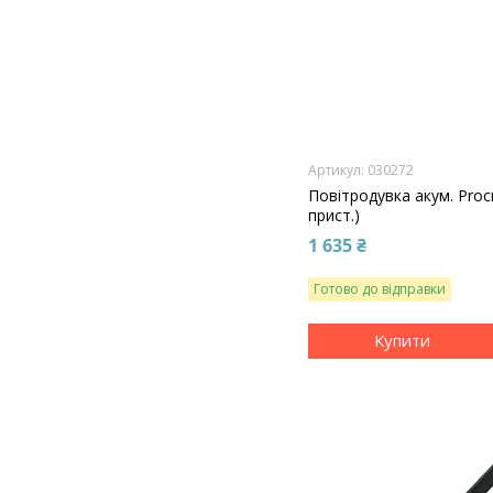
030272
Повітродувка акум. Procr
прист.)
1 635 ₴
Готово до відправки
Купити