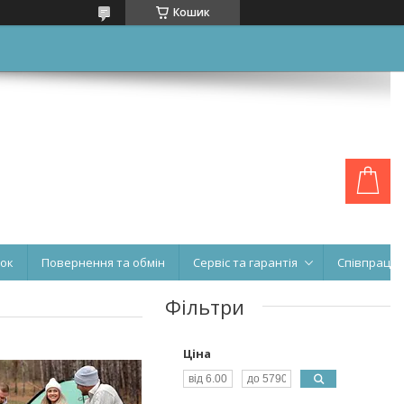
Кошик
нок
Повернення та обмін
Сервіс та гарантія
Співпраця
Фільтри
Ціна