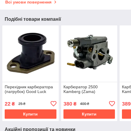
Всі умови повернення
Подібні товари компанії
Перехідник карбюратора
Карбюратор 2500
Кар
(патрубок) Good Luck
Kamberg (Zama)
Kamb
22
380
389
₴
₴
25 ₴
400 ₴
Купити
Купити
Акційні пропозиції та новинки