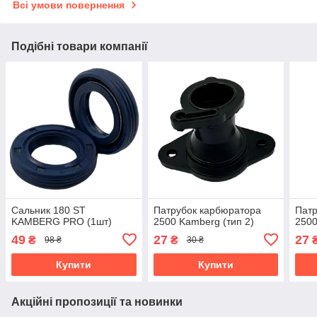
Всі умови повернення
Подібні товари компанії
Сальник 180 ST
Патрубок карбюратора
Патр
KAMBERG PRO (1шт)
2500 Kamberg (тип 2)
250
49
27
27
₴
₴
98 ₴
30 ₴
Купити
Купити
Акційні пропозиції та новинки