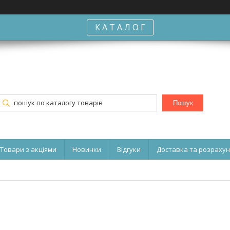
К А Т А Л О Г
Пошук
Товари з акціями
Новинки
Відгуки
Доставка та розраху