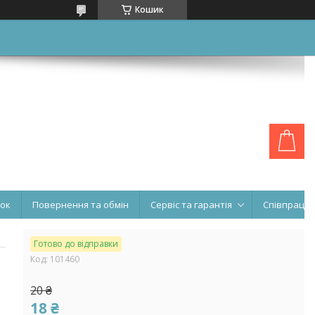
Кошик
нок
Повернення та обмін
Сервіс та гарантія
Співпраця
Готово до відправки
Код:
101460
20 ₴
18 ₴