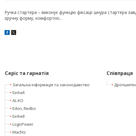
Ручка стартера – виконує функцію фіксації шнура стартера за
зручну форму, комфортно...
Серіс та гарнатія
Співпраця
Загальна інформація та законодавство
Дропшипін
Einhell
AL-KO
Edon, Redbo
Einhell
LogicPower
Machtz