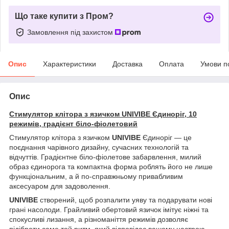
Що таке купити з Пром?
Замовлення під захистом
Опис
Характеристики
Доставка
Оплата
Умови п
Опис
Стимулятор клітора з язичком UNIVIBE Єдиноріг, 10
режимів, градієнт біло-фіолетовий
Стимулятор клітора з язичком
UNIVIBE
Єдиноріг — це
поєднання чарівного дизайну, сучасних технологій та
відчуттів. Градієнтне біло-фіолетове забарвлення, милий
образ єдинорога та компактна форма роблять його не лише
функціональним, а й по-справжньому привабливим
аксесуаром для задоволення.
UNIVIBE
створений, щоб розпалити уяву та подарувати нові
грані насолоди. Грайливий обертовий язичок імітує ніжні та
спокусливі лизання, а різноманіття режимів дозволяє
підібрати саме той ритм, який відповідає вашому настрою —