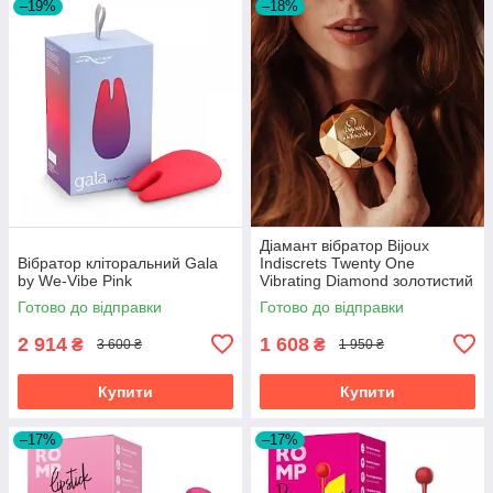
–19%
–18%
Діамант вібратор Bijoux
Вібратор кліторальний Gala
Indiscrets Twenty One
by We-Vibe Pink
Vibrating Diamond золотистий
Готово до відправки
Готово до відправки
2 914
1 608
₴
₴
3 600 ₴
1 950 ₴
Купити
Купити
–17%
–17%