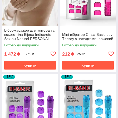
Вібромасажер для клітора та
всього тіла Bijoux Indiscrets
Міні вібратор Chisa Basic Luv
Sex au Naturel PERSONAL
Theory з насадками, рожевий
MASSAGER, рожевий
Готово до відправки
Готово до відправки
1 472
212
₴
₴
1 750 ₴
250 ₴
Купити
Купити
–15%
–15%