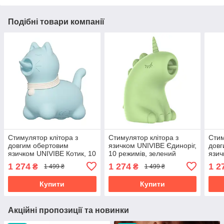
Подібні товари компанії
Стимулятор клітора з
Стимулятор клітора з
Стим
довгим обертовим
язичком UNIVIBE Єдиноріг,
довг
язичком UNIVIBE Котик, 10
10 режимів, зелений
язич
режимів, синій
10 р
1 274
1 274
1 2
₴
₴
1 499 ₴
1 499 ₴
Купити
Купити
Акційні пропозиції та новинки