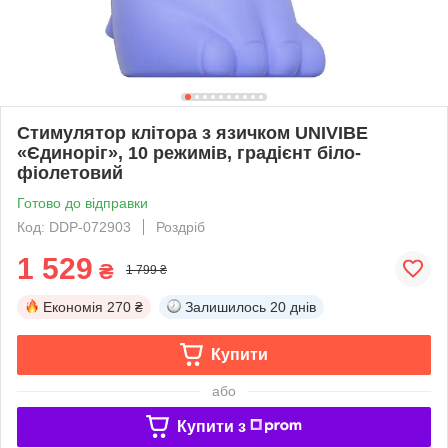
Стимулятор клітора з язичком UNIVIBE
«Єдиноріг», 10 режимів, градієнт біло-
фіолетовий
Готово до відправки
Код: DDP-072903
Роздріб
1 529
₴
1 799 ₴
Економія
270 ₴
Залишилось
20 днів
Купити
або
Купити з