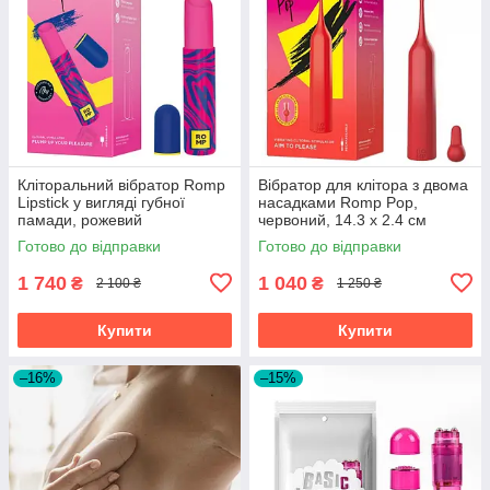
Кліторальний вібратор Romp
Вібратор для клітора з двома
Lipstick у вигляді губної
насадками Romp Pop,
памади, рожевий
червоний, 14.3 х 2.4 см
Готово до відправки
Готово до відправки
1 740
1 040
₴
₴
2 100 ₴
1 250 ₴
Купити
Купити
–16%
–15%