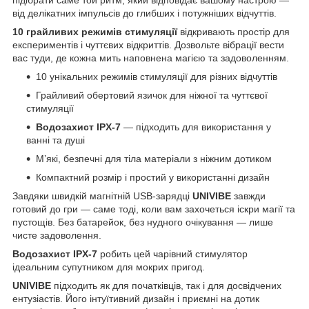
від делікатних імпульсів до глибших і потужніших відчуттів.
10 грайливих режимів стимуляції
відкривають простір для
експериментів і чуттєвих відкриттів. Дозвольте вібрації вести
вас туди, де кожна мить наповнена магією та задоволенням.
10 унікальних режимів стимуляції для різних відчуттів
Грайливий обертовий язичок для ніжної та чуттєвої
стимуляції
Водозахист IPX-7
— підходить для використання у
ванні та душі
М’які, безпечні для тіла матеріали з ніжним дотиком
Компактний розмір і простий у використанні дизайн
Завдяки швидкій магнітній USB-зарядці
UNIVIBE
завжди
готовий до гри — саме тоді, коли вам захочеться іскри магії та
пустощів. Без батарейок, без нудного очікування — лише
чисте задоволення.
Водозахист IPX-7
робить цей чарівний стимулятор
ідеальним супутником для мокрих пригод.
UNIVIBE
підходить як для початківців, так і для досвідчених
ентузіастів. Його інтуїтивний дизайн і приємні на дотик