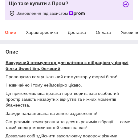
Що таке купити з Пром?
Замовлення під захистом
Опис
Характеристики
Доставка
Оплата
Умови п
Опис
Вакуумний стимулятор для клітора з вібрацією у формі
білки Sweet Em, бежевий
Пропонуємо вам унікальний стимулятор у формі білки!
Незвичайно і тому неймовірно цікаво.
Ця приголомшлива іграшка перетворить ваш особистий
простір замість незабутніх відчуттів та ніжних моментів
блаженства.
Завжди налаштована на хвилю задоволення!
Сім режимів всмоктування та десять режимів вібрації — саме
такий спектр можливостей чекає на вас!
Дозвольте собі здійснити захоплюючу подорож різними