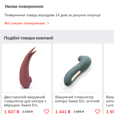
Умови повернення
Повернення товару впродовж 14 днів за рахунок покупця
Всі умови повернення
Подібні товари компанії
Двосторонній вакуумний
Вакуумний стимулятор
Ваку
стимулятор для клітора з
клітора Sweet Em, м'ятний
кліт
вібрацією Sweet Em,
Lure
рожевий
1 827
1 441
1 6
₴
₴
2 150 ₴
1 695 ₴