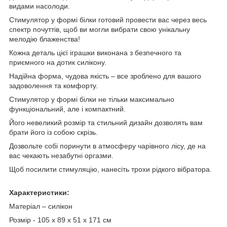
видами насолоди.
Стимулятор у формі білки готовий провести вас через весь
спектр почуттів, щоб ви могли вибрати свою унікальну
мелодію блаженства!
Кожна деталь цієї іграшки виконана з безпечного та
приємного на дотик силікону.
Надійна форма, чудова якість – все зроблено для вашого
задоволення та комфорту.
Стимулятор у формі білки не тільки максимально
функціональний, але і компактний.
Його невеликий розмір та стильний дизайн дозволять вам
брати його із собою скрізь.
Дозвольте собі поринути в атмосферу чарівного лісу, де на
вас чекають незабутні оргазми.
Щоб посилити стимуляцію, нанесіть трохи рідкого вібратора.
Характеристики:
Матеріал – силікон
Розмір - 105 х 89 х 51 х 171 см