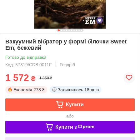
Вакуумний вібратор у формі білочки Sweet
Em, бежевий
Готово до відправки
Код: 57319/CDB.0011F
Роздріб
1 572
₴
1 850 ₴
Економія
278 ₴
Залишилось
18 днів
Купити
або
Купити з