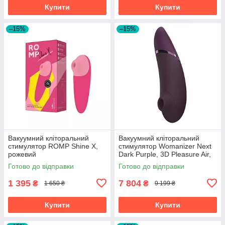
Купити
Купити
–15%
–15%
Вакуумний кліторальний
Вакуумний кліторальний
стимулятор ROMP Shine X,
стимулятор Womanizer Next
рожевий
Dark Purple, 3D Pleasure Air,
14 рівнів інтенсивності
Готово до відправки
Готово до відправки
1 395
7 804
₴
₴
1 650 ₴
9 199 ₴
Купити
Купити