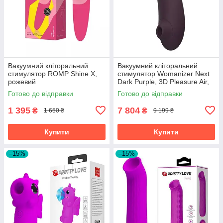
Вакуумний кліторальний
Вакуумний кліторальний
стимулятор ROMP Shine X,
стимулятор Womanizer Next
рожевий
Dark Purple, 3D Pleasure Air,
14 рівнів інтенсивності
Готово до відправки
Готово до відправки
1 395
7 804
₴
₴
1 650 ₴
9 199 ₴
Купити
Купити
–15%
–15%