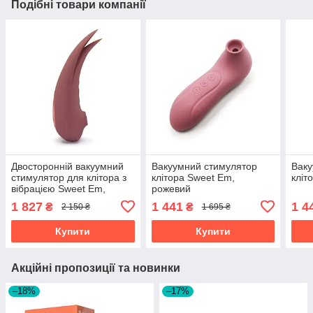
Подібні товари компанії
Двосторонній вакуумний
Вакуумний стимулятор
Ваку
стимулятор для клітора з
клітора Sweet Em,
кліт
вібрацією Sweet Em,
рожевий
рожевий
1 827
1 441
1 4
₴
₴
2 150 ₴
1 695 ₴
Купити
Купити
Акційні пропозиції та новинки
–18%
–17%