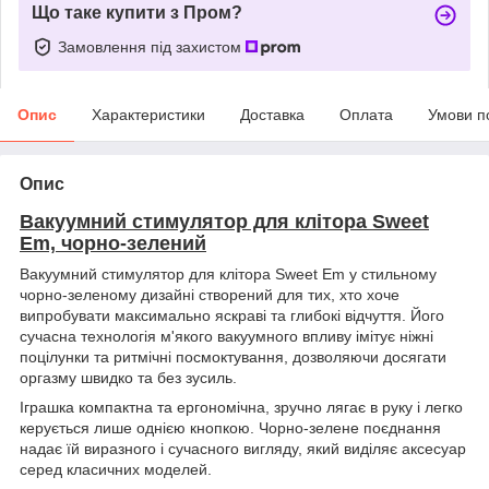
Що таке купити з Пром?
Замовлення під захистом
Опис
Характеристики
Доставка
Оплата
Умови п
Опис
Вакуумний стимулятор для клітора Sweet
Em, чорно-зелений
Вакуумний стимулятор для клітора Sweet Em у стильному
чорно-зеленому дизайні створений для тих, хто хоче
випробувати максимально яскраві та глибокі відчуття. Його
сучасна технологія м'якого вакуумного впливу імітує ніжні
поцілунки та ритмічні посмоктування, дозволяючи досягати
оргазму швидко та без зусиль.
Іграшка компактна та ергономічна, зручно лягає в руку і легко
керується лише однією кнопкою. Чорно-зелене поєднання
надає їй виразного і сучасного вигляду, який виділяє аксесуар
серед класичних моделей.