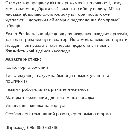
Стимулятор працює у кількох режимах інтенсивності, тому
кожна зможе підібрати свій темп та глибину впливу. М'яка
насадка дбайливо охоплює зону клітора, посилюючи
чутливість і даруючи неймовірне задоволення без прямої
вібрації.
Sweet Em ідеально підійде як для яскравих швидких оргазмів,
так і для тривалих чуттєвих ігор. Його можна використовувати
як один, так і разом з партнером, додаючи в інтимну
близькість нові відтінки насолоди.
Характеристики:
Колір: чорно-зелений
Тип стимуляції: вакуумна (імітація посмоктування та
поцілунків)
Режими роботи: кілька рівнів інтенсивності
Матеріал: безпечний для тіла, м'яка насадка
Управління: кнопка на корпусі
Особливості: компактний розмір, ергономічна форма
Штрихкод: 6958650753286