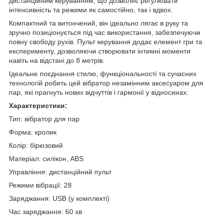
дистанційним керуванням, що дозволяє регулювати
інтенсивність та режими як самостійно, так і вдвох.
Компактний та витончений, він ідеально лягає в руку та
зручно позиціонується під час використання, забезпечуючи
повну свободу рухів. Пульт керування додає елемент гри та
експерименту, дозволяючи створювати інтимні моменти
навіть на відстані до 8 метрів.
Ідеальне поєднання стилю, функціональності та сучасних
технологій робить цей вібратор незамінним аксесуаром для
пар, які прагнуть нових відчуттів і гармонії у відносинах.
Характеристики:
Тип: вібратор для пар
Форма: кролик
Колір: бірюзовий
Матеріал: силікон, ABS
Управління: дистанційний пульт
Режими вібрації: 28
Заряджання: USB (у комплекті)
Час заряджання: 60 хв