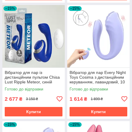
–15%
–15%
Вібратор для пар із
Вібратор для пар Every Night
дистанційним пультом Chisa
Toys Cosima з дистанційним
Lust Ripple Meteor, синій
керуванням, лавандовий, 10
режимів
Готово до відправки
Готово до відправки
2 677
1 614
₴
₴
3 150 ₴
1 899 ₴
Купити
Купити
–15%
–15%