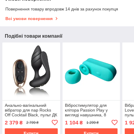
Повернення товару впродовж 14 днів за рахунок покупця
Всі умови повернення
Подібні товари компанії
Анально-вагінальний
Вібростимулятор для
Вібр
вібратор для пар Rocks
клітора Passion Play у
Love
Off Cocktail Black, пульт ДК
вигляді навушника, 8
пуль
режимів, бірюзовий
3.4 
2 379
1 104
1 9
₴
₴
2 799 ₴
1 299 ₴
Купити
Купити