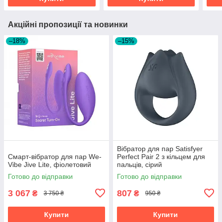
Акційні пропозиції та новинки
–18%
–15%
Вібратор для пар Satisfyer
Смарт-вібратор для пар We-
Perfect Pair 2 з кільцем для
Vibe Jive Lite, фіолетовий
пальців, сірий
Готово до відправки
Готово до відправки
3 067
807
₴
₴
3 750 ₴
950 ₴
Купити
Купити