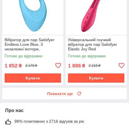
Вібратор для пар Satisfyer
Універсальний гнучкий
Endless Love Blue, 3
вібратор для пар Satisfyer
незалежні мотори,
Elastic Joy Red
багатофункціональний
Готово до відправки
Готово до відправки
1 852
1 886
₴
₴
2 179 ₴
2 219 ₴
Купити
Купити
Показати ще
Про нас
98% позитивних з 2716 відгуків за рік