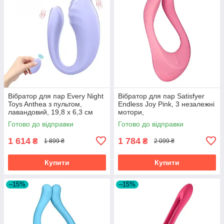
Вібратор для пар Every Night
Вібратор для пар Satisfyer
Toys Anthea з пультом,
Endless Joy Pink, 3 незалежні
лавандовий, 19,8 х 6,3 см
мотори,
багатофункціональний
Готово до відправки
Готово до відправки
1 614
1 784
₴
₴
1 899 ₴
2 099 ₴
Купити
Купити
–15%
–15%