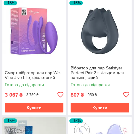
–18%
–15%
Вібратор для пар Satisfyer
Смарт-вібратор для пар We-
Perfect Pair 2 з кільцем для
Vibe Jive Lite, фіолетовий
пальців, сірий
Готово до відправки
Готово до відправки
3 067
807
₴
₴
3 750 ₴
950 ₴
Купити
Купити
–15%
–15%