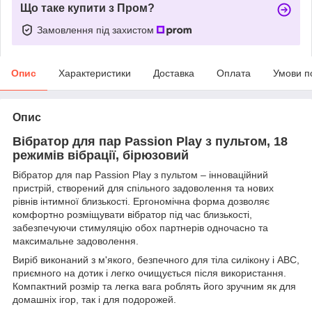
Що таке купити з Пром?
Замовлення під захистом
Опис
Характеристики
Доставка
Оплата
Умови п
Опис
Вібратор для пар Passion Play з пультом, 18
режимів вібрації, бірюзовий
Вібратор для пар Passion Play з пультом – інноваційний
пристрій, створений для спільного задоволення та нових
рівнів інтимної близькості. Ергономічна форма дозволяє
комфортно розміщувати вібратор під час близькості,
забезпечуючи стимуляцію обох партнерів одночасно та
максимальне задоволення.
Виріб виконаний з м'якого, безпечного для тіла силікону і АВС,
приємного на дотик і легко очищується після використання.
Компактний розмір та легка вага роблять його зручним як для
домашніх ігор, так і для подорожей.