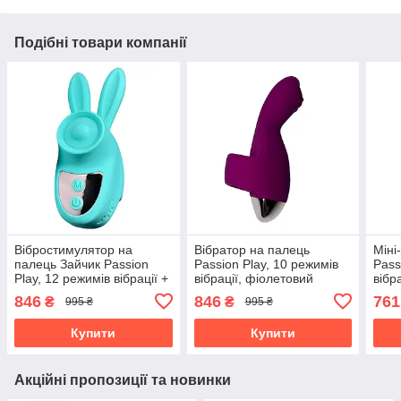
Подібні товари компанії
Вібростимулятор на
Вібратор на палець
Міні
палець Зайчик Passion
Passion Play, 10 режимів
Pass
Play, 12 режимів вібрації +
вібрації, фіолетовий
вібр
3 інтенсивності, бірюзовий
846
846
761
₴
₴
995 ₴
995 ₴
Купити
Купити
Акційні пропозиції та новинки