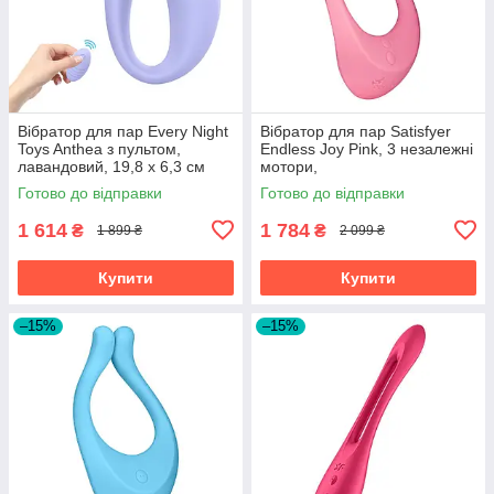
Вібратор для пар Every Night
Вібратор для пар Satisfyer
Toys Anthea з пультом,
Endless Joy Pink, 3 незалежні
лавандовий, 19,8 х 6,3 см
мотори,
багатофункціональний
Готово до відправки
Готово до відправки
1 614
1 784
₴
₴
1 899 ₴
2 099 ₴
Купити
Купити
–15%
–15%