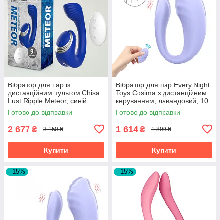
Вібратор для пар із
Вібратор для пар Every Night
дистанційним пультом Chisa
Toys Cosima з дистанційним
Lust Ripple Meteor, синій
керуванням, лавандовий, 10
режимів
Готово до відправки
Готово до відправки
2 677
1 614
₴
₴
3 150 ₴
1 899 ₴
Купити
Купити
–15%
–15%