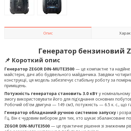
Опис
Харак
Генератор бензиновий
Z
📌
Короткий опис
Генератор ZEGOR DIN-MUTE3500
— це компактне та надійне
майстерні, дачі або будівельного майданчика. Завдяки чотир
конструкції, ця модель забезпечує стабільну роботу за помі
приміщень.
Потужність генератора становить 3.0 кВт
у номінальному 
змогу використовувати його для під'єднання основних побутови
Робочий об'єм двигуна — 149 см3, потужність — 6.5 к. с., що 
Генератор обладнаний ручною системою запуску
і розр
Гц. Він є чудовим вибором для тих, хто шукає збалансоване по
ZEGOR DIN-MUTE3500
— це практичне рішення зі зниженим рі