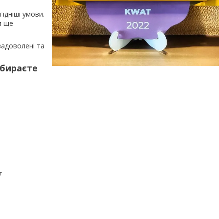
ідніші умови.
и ще
задоволені та
ибираєте
г