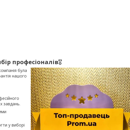
ибір професіоналів
🎖️
 компанія була
антія нашого
фесійного
х завдань.
ими
гти у виборі