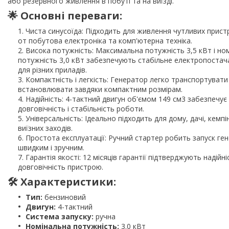
або резервного живлення в побуті та на виїзді.
🌟
Основні переваги:
Чиста синусоїда: Підходить для живлення чутливих пристр
от побутова електроніка та комп'ютерна техніка.
Висока потужність: Максимальна потужність 3,5 кВт і но
потужність 3,0 кВт забезпечують стабільне електропостач
для різних приладів.
Компактність і легкість: Генератор легко транспортувати
встановлювати завдяки компактним розмірам.
Надійність: 4-тактний двигун об'ємом 149 см3 забезпечує
довговічність і стабільність роботи.
Універсальність: Ідеально підходить для дому, дачі, кемпі
виїзних заходів.
Простота експлуатації: Ручний стартер робить запуск ге
швидким і зручним.
Гарантія якості: 12 місяців гарантії підтверджують надійніс
довговічність пристрою.
🛠️
Характеристики:
Тип:
бензиновий
Двигун:
4-тактний
Система запуску:
ручна
Номінальна потужність:
3.0 кВт