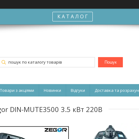
К А Т А Л О Г
Пошук
Товари з акціями
Новинки
Відгуки
Доставка та розраху
or DIN-MUTE3500 3.5 кВт 220В