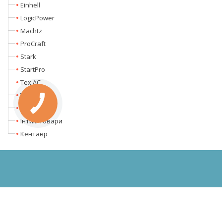
Einhell
LogicPower
Machtz
ProCraft
Stark
StartPro
Tex.AC
Vitals
Worcraft
Інтим товари
Кентавр