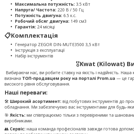
Максимальна потужність:
3.5 кВт
Напруга/ Частота:
220 В / 50 Гц
Потужність двигуна:
6.5 к.с.
Робочий обсяг двигуна:
149 см3
Гарантія:
24 місяці
📋
Комплектація
Генератор ZEGOR DIN-MUTE3500 3,5 кВт
Інструкція з експлуатації
Набір інструментів
🎖️
Kwat (Kilowat) В
Вибираючи нас, ви робите ставку на якість і надійність. Наша
визнана
ТОП-продавцем року на порталі Prom.ua
— це гар
високого рівня обслуговування.
Наші переваги:
🛠️
Широкий асортимент:
від побутових інструментів до про
обладнання. Ми забезпечуємо вас інструментами для будь-яки
🎯
Якість:
ми співпрацюємо тільки з перевіреними та шанован
виробниками.
👥
Сервіс:
наша команда професіоналів завжди готова допомо