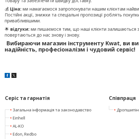
товару та забезпечити швидку доставку.
💰
Ціна:
ми намагаємося запропонувати нашим клієнтам найвиг
Постійні акції, знижки та спеціальні пропозиції роблять покупк
привабливішими.
🌟
відгуки:
ми пишаємося тим, що наші клієнти залишаються 
повертаються до нас знову і знову.
Вибираючи магазин інструменту Kwat, ви в
надійність, професіоналізм і чудовий сервіс!
Серіс та гарнатія
Співпраця
Загальна інформація та законодавство
Дропшипін
Einhell
AL-KO
Edon, Redbo