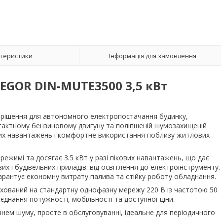
теристики
Інформація для замовлення
EGOR DIN-MUTE3500 3,5 кВт
 рішення для автономного електропостачання будинку,
итактному бензиновому двигуну та поліпшеній шумозахищеній
рних навантажень і комфортне використання поблизу житлових
режимі та досягає 3.5 кВт у разі пікових навантажень, що дає
х і будівельних приладів: від освітлення до електроінструменту.
гарантує економну витрату палива та стійку роботу обладнання.
ахований на стандартну однофазну мережу 220 В із частотою 50
єднання потужності, мобільності та доступної ціни.
внем шуму, просте в обслуговуванні, ідеальне для періодичного