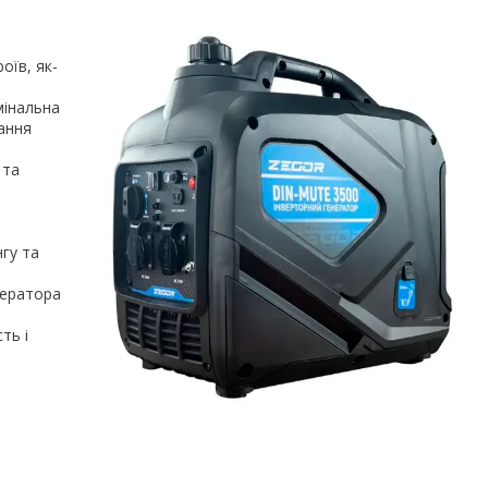
оїв, як-
мінальна
ання
 та
нгу та
нератора
ть і