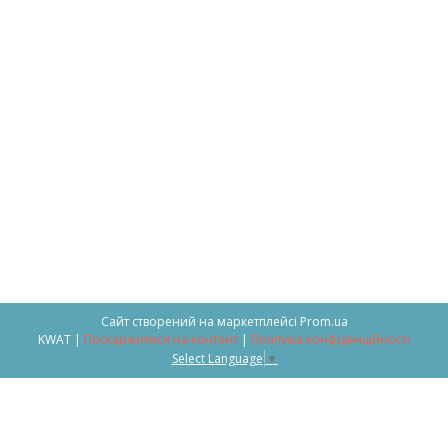
Сайт створений на маркетплейсі
Prom.ua
KWAT |
Поскаржитися на контент
|
Політика конфіденційності
Select Language
▼