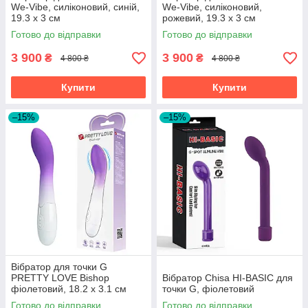
We-Vibe, силіконовий, синій,
We-Vibe, силіконовий,
19.3 х 3 см
рожевий, 19.3 х 3 см
Готово до відправки
Готово до відправки
3 900
3 900
₴
₴
4 800 ₴
4 800 ₴
Купити
Купити
–15%
–15%
Вібратор для точки G
PRETTY LOVE Bishop
Вібратор Chisa HI-BASIC для
фіолетовий, 18.2 х 3.1 см
точки G, фіолетовий
Готово до відправки
Готово до відправки