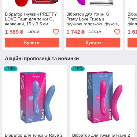
Вібратор гнучкий PRETTY
Вібратор для точки G
Вібр
LOVE Faun для точки G,
Pretty Love Truda з
Pret
червоний, 15 х 3.5 см
гнучкою головкою, фуксія,
фіол
18.8 х 3.5 см
1 589
1 742
1 6
₴
₴
1 870 ₴
2 050 ₴
Купити
Купити
Акційні пропозиції та новинки
–19%
–19%
Вібратор для точки G Rave 2
Вібратор для точки G Rave 2