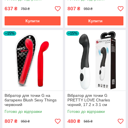
637
807
₴
₴
750 ₴
950 ₴
Купити
Купити
–15%
–15%
Вібратор для точки G на
Вібратор для точки G
батареях Blush Sexy Things
PRETTY LOVE Charles
червоний
чорний, 17.2 х 3.1 см
Готово до відправки
Готово до відправки
807
480
₴
₴
950 ₴
565 ₴