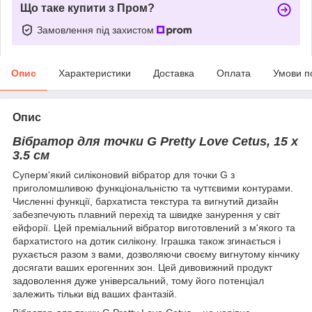
Що таке купити з Пром?
Замовлення під захистом
Опис
Характеристики
Доставка
Оплата
Умови п
Опис
Вібратор для точки G Pretty Love Cetus, 15 х
3.5 см
Суперм'який силіконовий вібратор для точки G з
приголомшливою функціональністю та чуттєвими контурами.
Численні функції, бархатиста текстура та вигнутий дизайн
забезпечують плавний перехід та швидке занурення у світ
ейфорії. Цей преміальний вібратор виготовлений з м'якого та
бархатистого на дотик силікону. Іграшка також згинається і
рухається разом з вами, дозволяючи своєму вигнутому кінчику
досягати ваших ерогенних зон. Цей дивовижний продукт
задоволення дуже універсальний, тому його потенціал
залежить тільки від ваших фантазій.