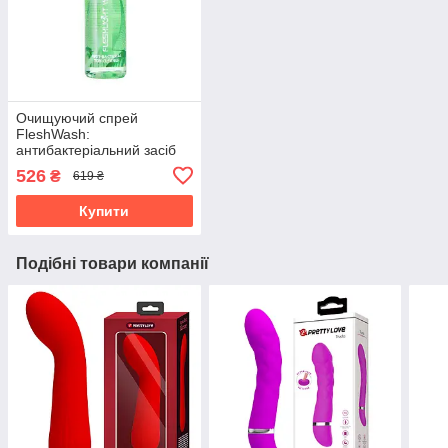
Очищуючий спрей
FleshWash:
антибактеріальний засіб
по догляду за Fleshlight
526
₴
619 ₴
(100мл)
Купити
Подібні товари компанії