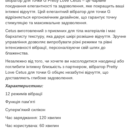
Вібратор для точки G Pretty Love Cetus – це чарівне
поєднання елегантності та задоволення, яке покращить ваші
інтимні відчуття. Цей елегантний вібратор для точки G
відрізняється ергономічним дизайном, що гарантує точну
стимуляцію та максимальне задоволення.
Cetus виготовлений з приємних для тіла матеріалів і має
бархатисту текстуру, яка дарує шкірі розкішне відчуття. Зручне
управління дозволяє випробувати різні режими та рівні
інтенсивності вібрації, персоналізуючи свій шлях до
блаженства.
Незалежно від того, чи хочете ви насолодитися наодинці або
поглибити інтимну близькість з партнером, вібратор Pretty
Love Cetus для точки G обіцяє незабутні відчуття, що
доставляють глибоке задоволення.
Характеристики:
12 режимів вібрації
Функція пам'яті
Суперм'який силікон
Час заряджання: 120 хвилин
Час користувача: 60 хвилин