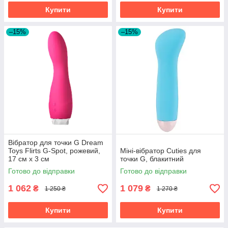
Купити
Купити
–15%
–15%
Вібратор для точки G Dream
Toys Flirts G-Spot, рожевий,
Міні-вібратор Cuties для
17 см х 3 см
точки G, блакитний
Готово до відправки
Готово до відправки
1 062
1 079
₴
₴
1 250 ₴
1 270 ₴
Купити
Купити