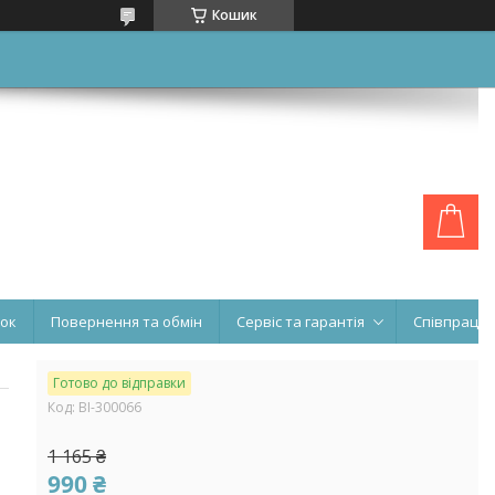
Кошик
нок
Повернення та обмін
Сервіс та гарантія
Співпраця
Готово до відправки
Код:
BI-300066
1 165 ₴
990 ₴