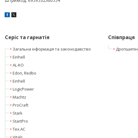
Штрихкод: 6959532360554
Серіс та гарнатія
Співпраця
Загальна інформація та законодавство
Дропшипін
Einhell
AL-KO
Edon, Redbo
Einhell
LogicPower
Machtz
ProCraft
Stark
StartPro
Tex.AC
Vitals