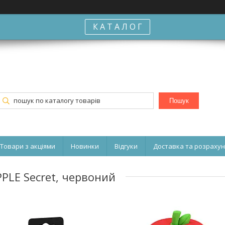
К А Т А Л О Г
Пошук
Товари з акціями
Новинки
Відгуки
Доставка та розраху
PPLE Secret, червоний