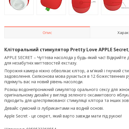
Опис
Харак
Кліторальний стимулятор Pretty Love APPLE Secret
APPLE SECRET – Чуттєва насолода у будь-який час! Відкрийте д
для незабутніх миттєвостей екстазу.
Порожня камера ніжно обволікає клітор, а м'який і гнучкий с
задоволення. Силіконова мова рухається в 12 божественних рух
піднімуть вас на новий рівень насолоди.
Розкіш водонепроникний симулятор орального сексу для жінок
оригінальному дизайні у вигляді зеленого оксамитового яблук
підходить для цілеспрямованої стимуляції клітора та інших зов
Девайс сумісний із лубрикантами на водній основі.
Apple Secret - це секрет, який варто завжди мати під рукою!