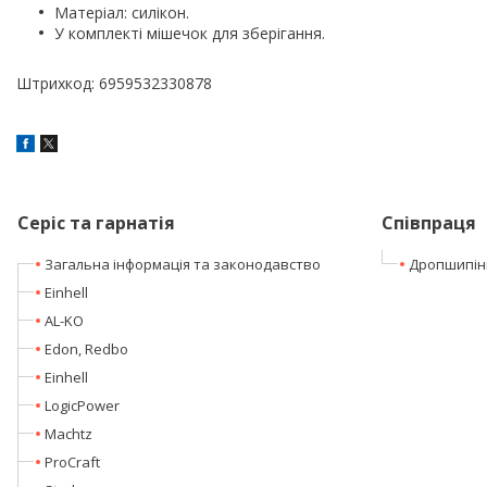
Матеріал: силікон.
У комплекті мішечок для зберігання.
Штрихкод: 6959532330878
Серіс та гарнатія
Співпраця
Загальна інформація та законодавство
Дропшипін
Einhell
AL-KO
Edon, Redbo
Einhell
LogicPower
Machtz
ProCraft