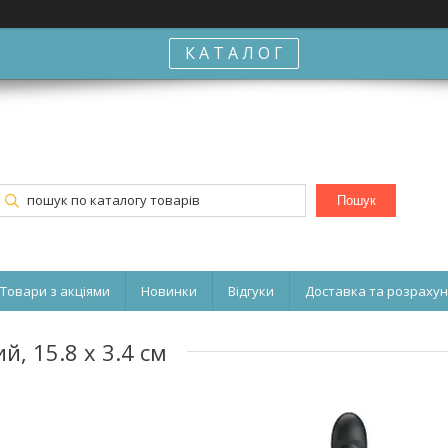
К А Т А Л О Г
Пошук
Товари з акціями
Новинки
Відгуки
Доставка та розраху
й, 15.8 х 3.4 см