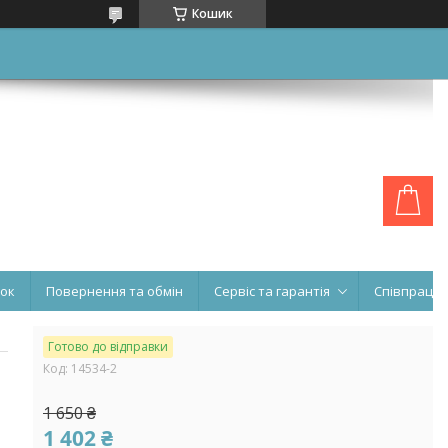
Кошик
нок
Повернення та обмін
Сервіс та гарантія
Співпраця
Готово до відправки
Код:
14534-2
1 650 ₴
1 402 ₴