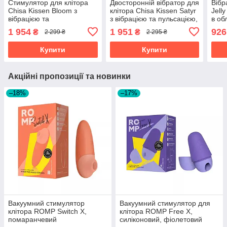
Стимулятор для клітора
Двосторонній вібратор для
Вібр
Chisa Kissen Bloom з
клітора Chisa Kissen Satyr
Jell
вібрацією та
з вібрацією та пульсацією,
в об
всмоктуванням,
зелений
дода
1 954
1 951
926
₴
₴
2 299 ₴
2 295 ₴
помаранчевий
Купити
Купити
Акційні пропозиції та новинки
–18%
–17%
Вакуумний стимулятор
Вакуумний стимулятор для
клітора ROMP Switch X,
клітора ROMP Free X,
помаранчевий
силіконовий, фіолетовий