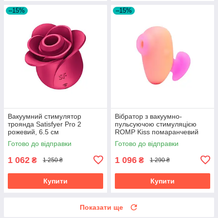
–15%
–15%
Вакуумний стимулятор
Вібратор з вакуумно-
троянда Satisfyer Pro 2
пульсуючою стимуляцією
рожевий, 6.5 см
ROMP Kiss помаранчевий
Готово до відправки
Готово до відправки
1 062
1 096
₴
₴
1 250 ₴
1 290 ₴
Купити
Купити
Показати ще