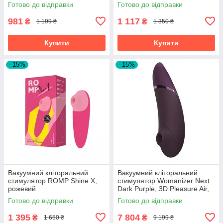
Готово до відправки
Готово до відправки
981
1 117
₴
₴
1 199 ₴
1 350 ₴
Купити
Купити
–15%
–15%
Вакуумний кліторальний
Вакуумний кліторальний
стимулятор ROMP Shine X,
стимулятор Womanizer Next
рожевий
Dark Purple, 3D Pleasure Air,
14 рівнів інтенсивності
Готово до відправки
Готово до відправки
1 395
7 804
₴
₴
1 650 ₴
9 199 ₴