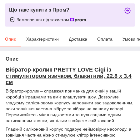
Що таке купити з Пром?
Замовлення під захистом
Опис
Характеристики
Доставка
Оплата
Умови п
Опис
Вібратор-кролик PRETTY LOVE Gigi із
стимулятором язичком, блакитний, 22.8 х 3.4
см
Вібратор-кролик – справжня приманка для очей у вашій
коробці з іграшками та вміє влаштувати шоу. Дозвольте
гладкому силіконовому корпусу наповнити вас задоволенням,
поки зовнішня частина вібрує та вібрує на вашому кліторі.
Перемикайтесь між швидкостями та пульсаціями одним
натисканням кнопки, як тільки знайдете свій коханий.
Гладкий силіконовий корпус подарує неймовірну насолоду, а
зовнішня частина ніжно стимулює клітор інтенсивною