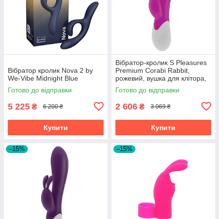
Вібратор-кролик S Pleasures
Вібратор кролик Nova 2 by
Premium Corabi Rabbit,
We-Vibe Midnight Blue
рожевий, вушка для клітора,
16 режимів, нагрів
Готово до відправки
Готово до відправки
5 225
2 606
₴
₴
6 200 ₴
3 069 ₴
Купити
Купити
–15%
–15%