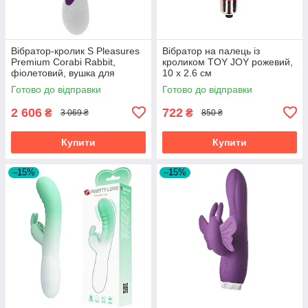
Вібратор-кролик S Pleasures
Вібратор на палець із
Premium Corabi Rabbit,
кроликом TOY JOY рожевий,
фіолетовий, вушка для
10 х 2.6 см
клітора, 16 режимів, нагрів
Готово до відправки
Готово до відправки
2 606
722
₴
₴
3 069 ₴
850 ₴
Купити
Купити
–15%
–15%