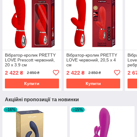
Вібратор-кролик PRETTY
Вібратор-кролик PRETTY
Вібр
LOVE Prescott червоний,
LOVE червоний, 20,5 х 4
Love
20 х 3.9 см
см
ребр
2 422
2 422
2 6
₴
₴
2 850 ₴
2 850 ₴
Купити
Купити
Акційні пропозиції та новинки
–16%
–15%