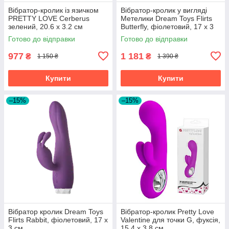
Вібратор-кролик із язичком
Вібратор-кролик у вигляді
PRETTY LOVE Cerberus
Метелики Dream Toys Flirts
зелений, 20.6 х 3.2 см
Butterfly, фіолетовий, 17 х 3
см
Готово до відправки
Готово до відправки
977
1 181
₴
₴
1 150 ₴
1 390 ₴
Купити
Купити
–15%
–15%
Вібратор кролик Dream Toys
Вібратор-кролик Pretty Love
Flirts Rabbit, фіолетовий, 17 х
Valentine для точки G, фуксія,
3 см
15.4 х 3.8 см