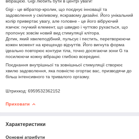
вібрацією. Gigi любить бути в центрі уваги!
Gigi - це вібратор-кролик, що поєднує інновації та
задоволення у сміливому, яскравому дизайні. Його унікальний
колір привертає увагу, але головне - це його вібруючий
язичок: гнучкий елемент, що швидко і чуттєво рухається, що
пропонує зовсім новий вид стимуляції клітора.
Дотик, який хвилеподібний, пульсує і пестить, перетворюючи
кожен момент на крещендо відчуттів. Його вигнута форма
ідеально повторює контури тіла, точно досягаючи зони G та
посилюючи кожну вібрацію глибоко всередині.
Поєднання внутрішньої та зовнішньої стимуляції створює
хвилю задоволення, яка повністю огортає вас, призводячи до
більш інтенсивного та тривалого оргазму.
Штрихкод: 6959532362152
Приховати
Характеристики
Основні атрибути