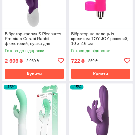
Вібратор-кролик S Pleasures
Вібратор на палець із
Premium Corabi Rabbit,
кроликом TOY JOY рожевий,
фіолетовий, вушка для
10 х 2.6 см
клітора, 16 режимів, нагрів
Готово до відправки
Готово до відправки
2 606
722
₴
₴
3 069 ₴
850 ₴
Купити
Купити
–15%
–15%