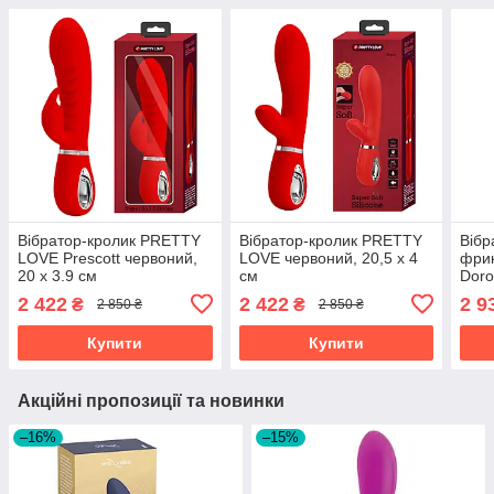
Вібратор-кролик PRETTY
Вібратор-кролик PRETTY
Вібр
LOVE Prescott червоний,
LOVE червоний, 20,5 х 4
фрик
20 х 3.9 см
см
Doro
3.3 
2 422
2 422
2 9
₴
₴
2 850 ₴
2 850 ₴
Купити
Купити
Акційні пропозиції та новинки
–16%
–15%