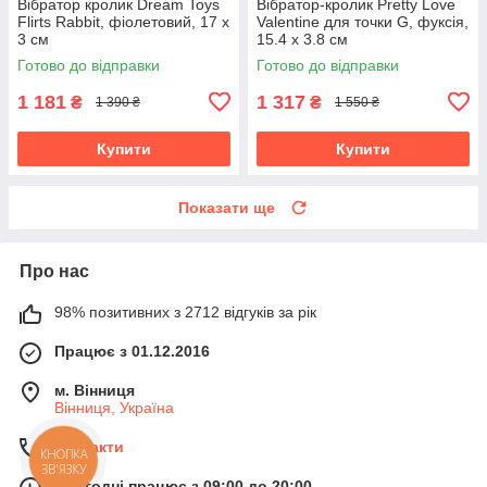
Вібратор кролик Dream Toys
Вібратор-кролик Pretty Love
Flirts Rabbit, фіолетовий, 17 х
Valentine для точки G, фуксія,
3 см
15.4 х 3.8 см
Готово до відправки
Готово до відправки
1 181
1 317
₴
₴
1 390 ₴
1 550 ₴
Купити
Купити
Показати ще
Про нас
98% позитивних з 2712 відгуків за рік
Працює з 01.12.2016
м. Вінниця
Вінниця, Україна
Контакти
КНОПКА
ЗВ'ЯЗКУ
Сьогодні працює з 09:00 до 20:00