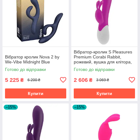
Вібратор-кролик S Pleasures
Вібратор кролик Nova 2 by
Premium Corabi Rabbit,
We-Vibe Midnight Blue
рожевий, вушка для клітора,
16 режимів, нагрів
Готово до відправки
Готово до відправки
5 225
2 606
₴
₴
6 200 ₴
3 069 ₴
Купити
Купити
–15%
–15%