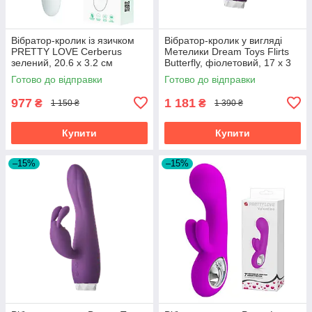
Вібратор-кролик із язичком
Вібратор-кролик у вигляді
PRETTY LOVE Cerberus
Метелики Dream Toys Flirts
зелений, 20.6 х 3.2 см
Butterfly, фіолетовий, 17 х 3
см
Готово до відправки
Готово до відправки
977
1 181
₴
₴
1 150 ₴
1 390 ₴
Купити
Купити
–15%
–15%