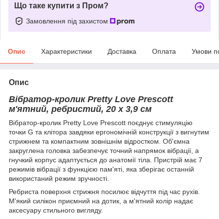
Що таке купити з Пром?
Замовлення під захистом
Опис
Характеристики
Доставка
Оплата
Умови п
Опис
Вібратор-кролик Pretty Love Prescott
м'ятний, ребристий, 20 х 3,9 см
Вібратор-кролик Pretty Love Prescott поєднує стимуляцію
точки G та клітора завдяки ергономічній конструкції з вигнутим
стрижнем та компактним зовнішнім відростком. Об'ємна
закруглена головка забезпечує точний напрямок вібрації, а
гнучкий корпус адаптується до анатомії тіла. Пристрій має 7
режимів вібрації з функцією пам'яті, яка зберігає останній
використаний режим зручності.
Ребриста поверхня стрижня посилює відчуття під час рухів.
М'який силікон приємний на дотик, а м'ятний колір надає
аксесуару стильного вигляду.