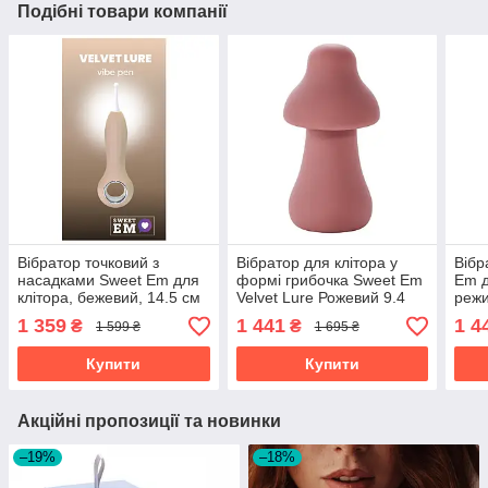
Подібні товари компанії
Вібратор точковий з
Вібратор для клітора у
Вібр
насадками Sweet Em для
формі грибочка Sweet Em
Em д
клітора, бежевий, 14.5 см
Velvet Lure Рожевий 9.4
режи
см*5 см
фіол
1 359
1 441
1 4
₴
₴
1 599 ₴
1 695 ₴
Купити
Купити
Акційні пропозиції та новинки
–19%
–18%