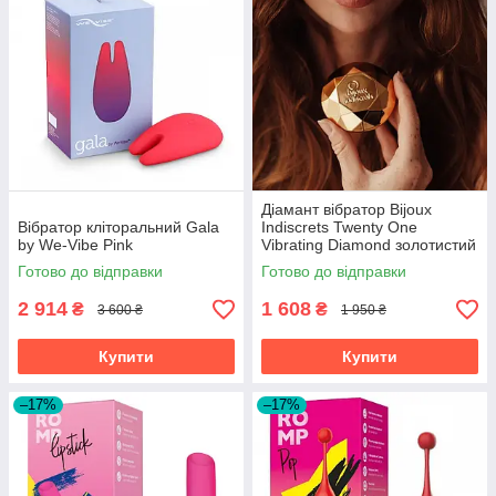
Діамант вібратор Bijoux
Вібратор кліторальний Gala
Indiscrets Twenty One
by We-Vibe Pink
Vibrating Diamond золотистий
Готово до відправки
Готово до відправки
2 914
1 608
₴
₴
3 600 ₴
1 950 ₴
Купити
Купити
–17%
–17%