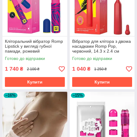
Кліторальний вібратор Romp
Вібратор для клітора з двома
Lipstick у вигляді губної
насадками Romp Pop,
памади, рожевий
червоний, 14.3 х 2.4 см
Готово до відправки
Готово до відправки
1 740
1 040
₴
₴
2 100 ₴
1 250 ₴
Купити
Купити
–16%
–15%