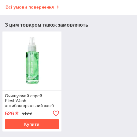
Всі умови повернення
З цим товаром також замовляють
Очищуючий спрей
FleshWash:
антибактеріальний засіб
по догляду за Fleshlight
526
₴
619 ₴
(100мл)
Купити