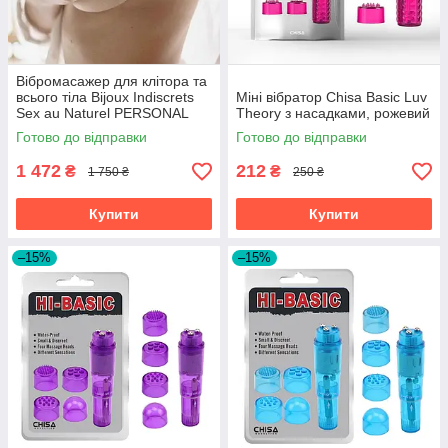
Вібромасажер для клітора та
всього тіла Bijoux Indiscrets
Міні вібратор Chisa Basic Luv
Sex au Naturel PERSONAL
Theory з насадками, рожевий
MASSAGER, рожевий
Готово до відправки
Готово до відправки
1 472
212
₴
₴
1 750 ₴
250 ₴
Купити
Купити
–15%
–15%