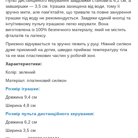
Пульт дистанційного керування завдовжки становить 6,2 см, а
завширшки — 3,5 см. Іграшка захищена від води, тому її
зручно мити, але пам'ятайте, що тривале та повне занурення
іграшки під воду не рекомендується. Завдяки єдиній кнопці та
інтуїтивному пульту іграшкою легко керувати. Вона
виготовлена із 100% безпечного матеріалу, який не містить
фталатів та латексу.
Приємно відчувається та зручно лежить у руці. Ніжний силікон
дуже приємний на дотик, швидко приймає температуру тіла
та не має пластикових частин у робочій зоні.
Характеристики:
Колір: зелений
Матеріал: платиновий силікон
Розмір іграшки:
Довжина 9,4 см
Ширина 4,8 см
Розмір пульта дистанційного керування:
Довжина 6,2 см
Ширина 3,5 см