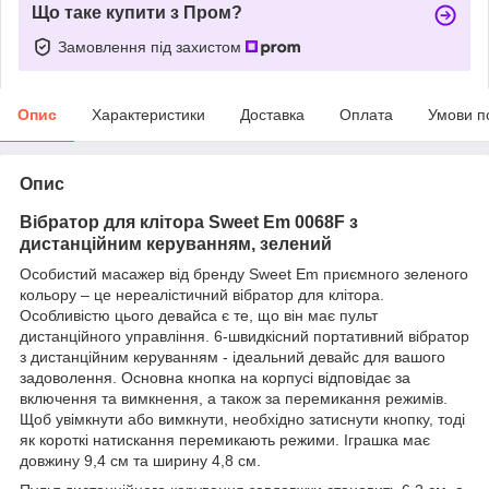
Що таке купити з Пром?
Замовлення під захистом
Опис
Характеристики
Доставка
Оплата
Умови п
Опис
Вібратор для клітора Sweet Em 0068F з
дистанційним керуванням, зелений
Особистий масажер від бренду Sweet Em приємного зеленого
кольору – це нереалістичний вібратор для клітора.
Особливістю цього девайса є те, що він має пульт
дистанційного управління. 6-швидкісний портативний вібратор
з дистанційним керуванням - ідеальний девайс для вашого
задоволення. Основна кнопка на корпусі відповідає за
включення та вимкнення, а також за перемикання режимів.
Щоб увімкнути або вимкнути, необхідно затиснути кнопку, тоді
як короткі натискання перемикають режими. Іграшка має
довжину 9,4 см та ширину 4,8 см.