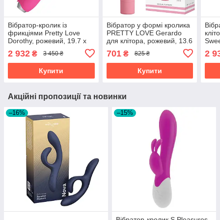
Вібратор-кролик із
Вібратор у формі кролика
Вібр
фрикціями Pretty Love
PRETTY LOVE Gerardo
кліт
Dorothy, рожевий, 19.7 х
для клітора, рожевий, 13.6
Swee
3.3 см
х 3.2 см
бірю
2 932
701
2 9
₴
₴
3 450 ₴
825 ₴
Купити
Купити
Акційні пропозиції та новинки
–16%
–15%
Вібратор-кролик S Pleasures