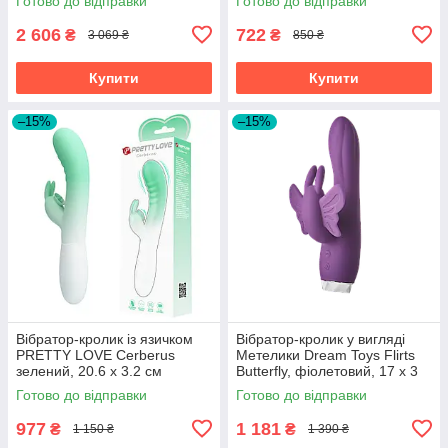
Готово до відправки
Готово до відправки
2 606
722
₴
₴
3 069 ₴
850 ₴
Купити
Купити
–15%
–15%
Вібратор-кролик із язичком
Вібратор-кролик у вигляді
PRETTY LOVE Cerberus
Метелики Dream Toys Flirts
зелений, 20.6 х 3.2 см
Butterfly, фіолетовий, 17 х 3
см
Готово до відправки
Готово до відправки
977
1 181
₴
₴
1 150 ₴
1 390 ₴