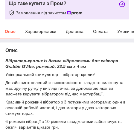
Що таке купити з Пром?
Замовлення під захистом
Опис
Характеристики
Доставка
Оплата
Умови п
Опис
Вібратор-кролик із двома відростками для клітора
Grabbit GVibe, рожевий, 23.5 см х 4 см
Універсальний стимулятор – вібратор-кролик!
Девайс виготовлений із високоякісного, гладкого силікону та
має зручну ручку у вигляді гачка, за допомогою якої ви
зможете керувати вібратором під час мастурбації.
Красивий рожевий вібратор з 3 потужними моторами: один в
основній робочій частині, і два мотори у двох кліторових
стимуляторах.
6 режимів вібрації з 10 різними швидкостями забезпечують
безліч варіантів цікавої гри.