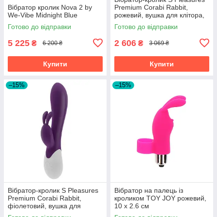
Вібратор кролик Nova 2 by
Premium Corabi Rabbit,
We-Vibe Midnight Blue
рожевий, вушка для клітора,
16 режимів, нагрів
Готово до відправки
Готово до відправки
5 225
2 606
₴
₴
6 200 ₴
3 069 ₴
Купити
Купити
–15%
–15%
Вібратор-кролик S Pleasures
Вібратор на палець із
Premium Corabi Rabbit,
кроликом TOY JOY рожевий,
фіолетовий, вушка для
10 х 2.6 см
клітора, 16 режимів, нагрів