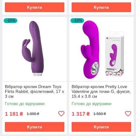
Купити
Купити
–15%
–15%
Вібратор кролик Dream Toys
Вібратор-кролик Pretty Love
Flirts Rabbit, фіолетовий, 17 х
Valentine для точки G, фуксія,
3 см
15.4 х 3.8 см
Готово до відправки
Готово до відправки
1 181
1 317
₴
₴
1 390 ₴
1 550 ₴
Купити
Купити