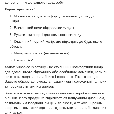
доповненням до вашого гардеробу.
Характеристики:
М'який сатин для комфорту та ніжного дотику до
шкіри.
Елегантний пояс підкреслює силует.
Рукави три чверті для стильного вигляду.
Класичний чорний колір, що підходить до будь-якого
образу.
Матеріали: сатин (штучний шовк).
Розмір: S-M.
Халат Sunspice із сатину - це стильний і комфортний вибір
для домашнього відпочинку або особливих моментів, коли ви
хочете виглядати привабливо і впевнено. Пікантності до
Вашого образу допоможуть надати чорні сексуальні панчохи
та трусики з інтимним вирізом.
Sunspice – всесвітньо відомий китайський виробник жіночої
білизни. Його продукція відрізняється вишуканим дизайном,
оптимальним поєднанням ціни та якості, а також широким
асортиментом, який здатний задовольнити найвибагливіших
цінительок.