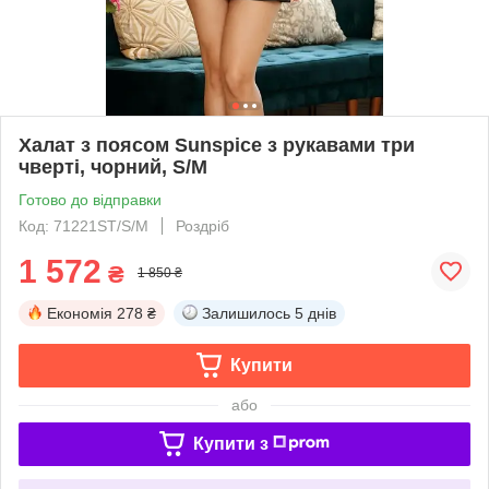
Халат з поясом Sunspice з рукавами три
чверті, чорний, S/M
Готово до відправки
Код: 71221ST/S/M
Роздріб
1 572
₴
1 850 ₴
Економія
278 ₴
Залишилось
5 днів
Купити
або
Купити з