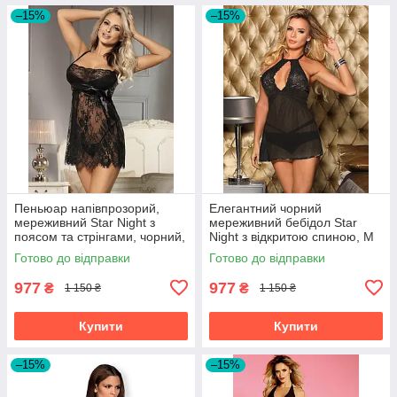
–15%
–15%
Пеньюар напівпрозорий,
Елегантний чорний
мереживний Star Night з
мереживний бебідол Star
поясом та стрінгами, чорний,
Night з відкритою спиною, M
M
Готово до відправки
Готово до відправки
977
977
₴
₴
1 150 ₴
1 150 ₴
Купити
Купити
–15%
–15%