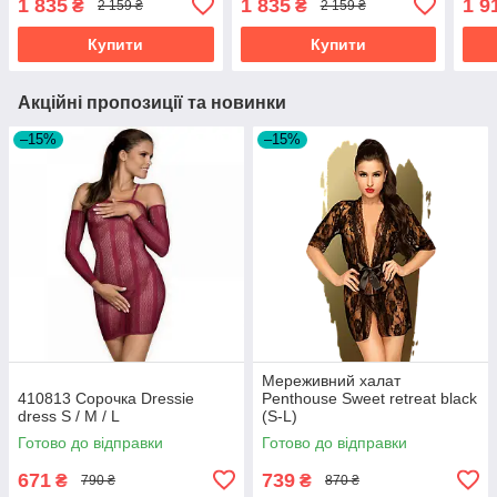
1 835
1 835
1 9
₴
₴
2 159 ₴
2 159 ₴
панчіх
панчіх
Купити
Купити
Акційні пропозиції та новинки
–15%
–15%
Мереживний халат
410813 Сорочка Dressie
Penthouse Sweet retreat black
dress S / M / L
(S-L)
Готово до відправки
Готово до відправки
671
739
₴
₴
790 ₴
870 ₴