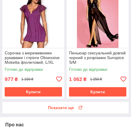
Сорочка з мереживними
Пеньюар сексуальний довгий
рукавами і стрінги Obsessive
чорний з розрізами Sunspice
Moketta фіолетовий, L/XL
S/M
Готово до відправки
Готово до відправки
977
1 062
₴
₴
1 150 ₴
1 250 ₴
Купити
Купити
Показати ще
Про нас