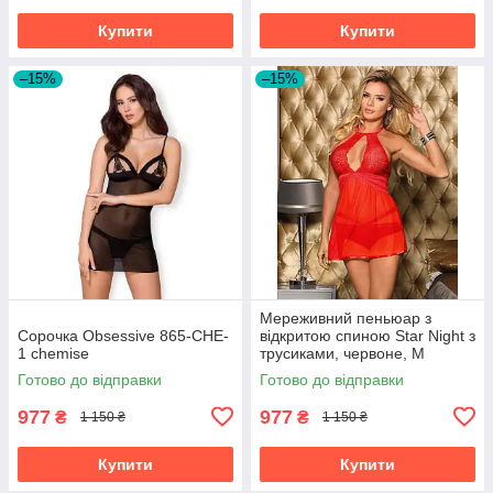
Купити
Купити
–15%
–15%
Мереживний пеньюар з
Сорочка Obsessive 865-CHE-
відкритою спиною Star Night з
1 chemise
трусиками, червоне, М
Готово до відправки
Готово до відправки
977
977
₴
₴
1 150 ₴
1 150 ₴
Купити
Купити