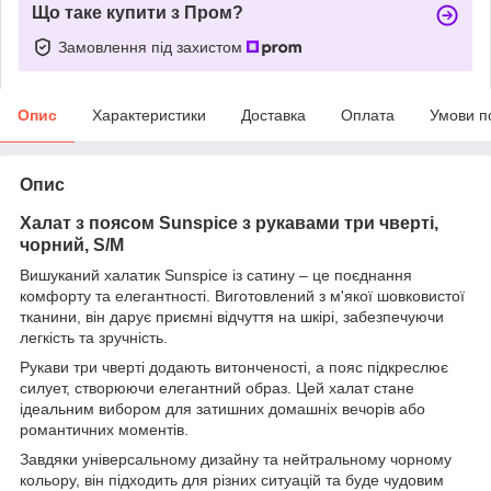
Що таке купити з Пром?
Замовлення під захистом
Опис
Характеристики
Доставка
Оплата
Умови п
Опис
Халат з поясом Sunspice з рукавами три чверті,
чорний, S/M
Вишуканий халатик Sunspice із сатину – це поєднання
комфорту та елегантності. Виготовлений з м'якої шовковистої
тканини, він дарує приємні відчуття на шкірі, забезпечуючи
легкість та зручність.
Рукави три чверті додають витонченості, а пояс підкреслює
силует, створюючи елегантний образ. Цей халат стане
ідеальним вибором для затишних домашніх вечорів або
романтичних моментів.
Завдяки універсальному дизайну та нейтральному чорному
кольору, він підходить для різних ситуацій та буде чудовим