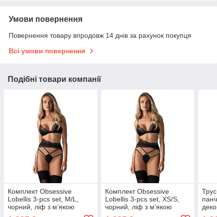
Умови повернення
Повернення товару впродовж 14 днів за рахунок покупця
Всі умови повернення
Подібні товари компанії
Комплект Obsessive
Комплект Obsessive
Трус
Lobellis 3-pcs set, M/L,
Lobellis 3-pcs set, XS/S,
панч
чорний, ліф з м’якою
чорний, ліф з м’якою
деко
чашкою, стрінги, пояс для
чашкою, стрінги, пояс для
S-M