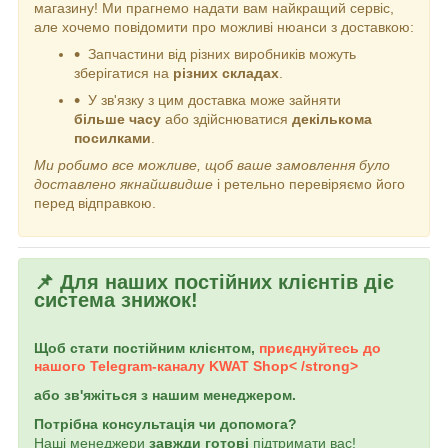
магазину! Ми прагнемо надати вам найкращий сервіс,
але хочемо повідомити про можливі нюанси з доставкою:
Запчастини від різних виробників можуть
зберігатися на
різних складах
.
У зв'язку з цим доставка може зайняти
більше часу
або здійснюватися
декількома
посилками
.
Ми робимо все можливе, щоб ваше замовлення було
доставлено якнайшвидше
і ретельно перевіряємо його
перед відправкою.
📌 Для наших постійних клієнтів діє
система знижок!
Щоб стати постійним клієнтом,
приєднуйтесь до
нашого Telegram-каналу
KWAT Shop< /strong>
або зв'яжіться з нашим менеджером.
Потрібна консультація чи допомога?
Наші менеджери
завжди готові
підтримати вас!