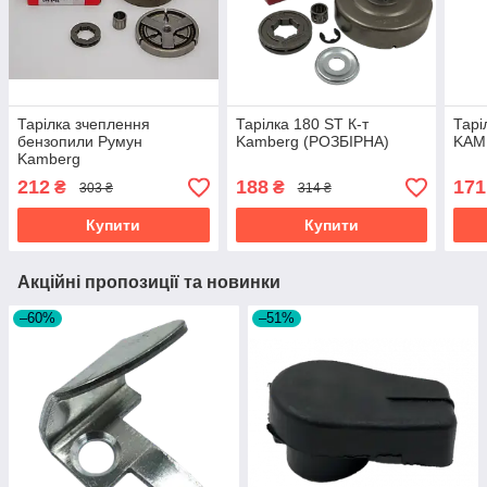
Тарілка зчеплення
Тарілка 180 ST К-т
Тарі
бензопили Румун
Kamberg (РОЗБІРНА)
KAM
Kamberg
212
188
171
₴
₴
303 ₴
314 ₴
Купити
Купити
Акційні пропозиції та новинки
–60%
–51%