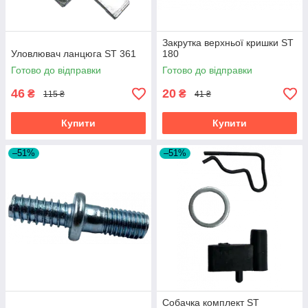
Закрутка верхньої кришки ST
Уловлювач ланцюга ST 361
180
Готово до відправки
Готово до відправки
46
20
₴
₴
115 ₴
41 ₴
Купити
Купити
–51%
–51%
Собачка комплект ST