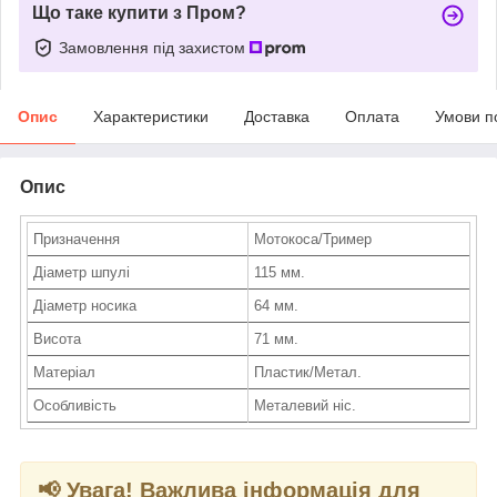
Що таке купити з Пром?
Замовлення під захистом
Опис
Характеристики
Доставка
Оплата
Умови п
Опис
Призначення
Мотокоса/Тример
Діаметр шпулі
115 мм.
Діаметр носика
64 мм.
Висота
71 мм.
Матеріал
Пластик/Метал.
Особливість
Металевий ніс.
📢 Увага! Важлива інформація для