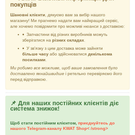
покупців
Шановні клієнти
, дякуємо вам за вибір нашого
магазину! Ми прагнемо надати вам найкращий сервіс,
але хочемо повідомити про можливі нюанси з доставкою:
Запчастини від різних виробників можуть
зберігатися на
різних складах
.
У зв'язку з цим доставка може зайняти
більше часу
або здійснюватися
декількома
посилками
.
Ми робимо все можливе, щоб ваше замовлення було
доставлено якнайшвидше
і ретельно перевіряємо його
перед відправкою.
📌 Для наших постійних клієнтів діє
система знижок!
Щоб стати постійним клієнтом,
приєднуйтесь до
нашого Telegram-каналу
KWAT Shop< /strong>