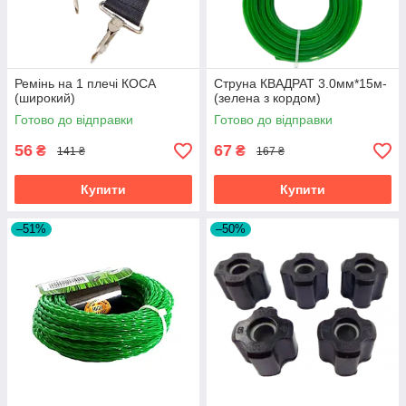
Ремінь на 1 плечі КОСА
Струна КВАДРАТ 3.0мм*15м-
(широкий)
(зелена з кордом)
Готово до відправки
Готово до відправки
56
67
₴
₴
141 ₴
167 ₴
Купити
Купити
–51%
–50%