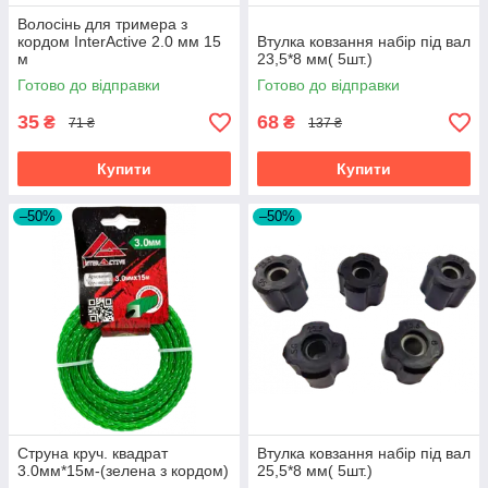
Волосінь для тримера з
кордом InterActive 2.0 мм 15
Втулка ковзання набір під вал
м
23,5*8 мм( 5шт.)
Готово до відправки
Готово до відправки
35
68
₴
₴
71 ₴
137 ₴
Купити
Купити
–50%
–50%
Струна круч. квадрат
Втулка ковзання набір під вал
3.0мм*15м-(зелена з кордом)
25,5*8 мм( 5шт.)