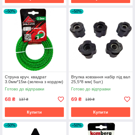
–50%
–50%
Струна круч. квадрат
Втулка ковзання набір під вал
3.0мм*15м-(зелена з кордом)
25,5*8 мм( 5шт.)
Готово до відправки
Готово до відправки
68
69
₴
₴
137 ₴
139 ₴
Купити
Купити
–50%
–50%