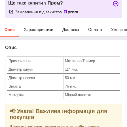
Що таке купити з Пром?
Замовлення під захистом
Опис
Характеристики
Доставка
Оплата
Умови п
Опис
Призначення
Мотокоса/Тример
Діаметр шпулі
114 мм.
Діаметр носика
50 мм.
Висота
76 мм.
Матеріал
Міцний пластик.
📢 Увага! Важлива інформація для
покупців
Шановні клієнти
, дякуємо вам за вибір нашого