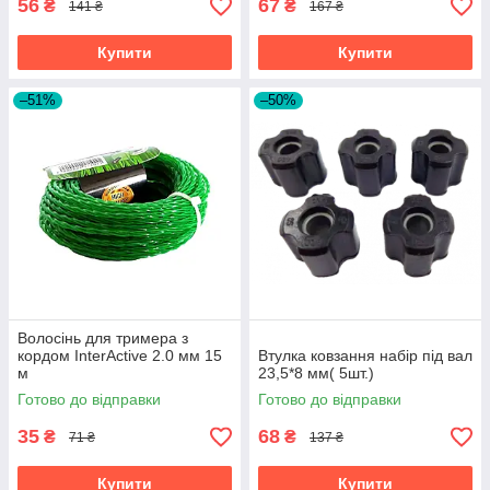
56
67
₴
₴
141 ₴
167 ₴
Купити
Купити
–51%
–50%
Волосінь для тримера з
кордом InterActive 2.0 мм 15
Втулка ковзання набір під вал
м
23,5*8 мм( 5шт.)
Готово до відправки
Готово до відправки
35
68
₴
₴
71 ₴
137 ₴
Купити
Купити