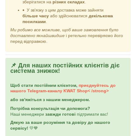
зберігатися на
різних складах
.
У зв'язку з цим доставка може зайняти
більше часу
або здійснюватися
декількома
посилками
.
Ми робимо все можливе, щоб ваше замовлення було
доставлено якнайшвидше
і ретельно перевіряємо його
перед відправкою.
📌 Для наших постійних клієнтів діє
система знижок!
Щоб стати постійним клієнтом,
приєднуйтесь до
нашого Telegram-каналу
KWAT Shop< /strong>
або зв'яжіться з нашим менеджером.
Потрібна консультація чи допомога?
Наші менеджери
завжди готові
підтримати вас!
Дякую за ваше розуміння та довіру до нашого
сервісу!
💛💙