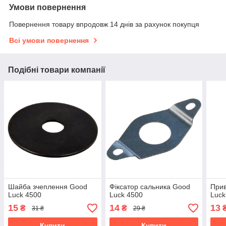
Умови повернення
Повернення товару впродовж 14 днів за рахунок покупця
Всі умови повернення
Подібні товари компанії
Шайба зчеплення Good
Фіксатор сальника Good
Прив
Luck 4500
Luck 4500
Luck
15
14
13
₴
₴
31 ₴
29 ₴
Купити
Купити