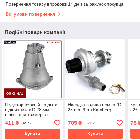
Повернення товару впродовж 14 днів за рахунок покупця
Всі умови повернення
Подібні товари компанії
Редуктор верхній на двох
Насадка водяна помпа (D
Кріп
підшипниках D 28 мм 9
28 mm 9 л.) Kamberg
d26
шліців для тримерів і
мотокіс
411
785
78
₴
₴
457 ₴
872 ₴
Купити
Купити