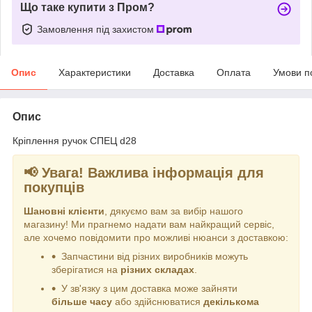
Що таке купити з Пром?
Замовлення під захистом
Опис
Характеристики
Доставка
Оплата
Умови п
Опис
Кріплення ручок СПЕЦ d28
📢 Увага! Важлива інформація для
покупців
Шановні клієнти
, дякуємо вам за вибір нашого
магазину! Ми прагнемо надати вам найкращий сервіс,
але хочемо повідомити про можливі нюанси з доставкою:
Запчастини від різних виробників можуть
зберігатися на
різних складах
.
У зв'язку з цим доставка може зайняти
більше часу
або здійснюватися
декількома