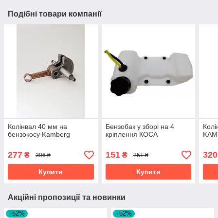
Подібні товари компанії
Колінвал 40 мм на
Бензобак у зборі на 4
Колі
бензокосу Kamberg
кріплення КОСА
KAM
277
151
320
₴
₴
396 ₴
251 ₴
Купити
Купити
Акційні пропозиції та новинки
–52%
–52%