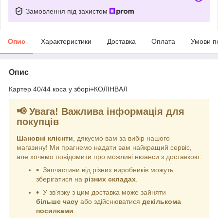
Замовлення під захистом
Опис
Характеристики
Доставка
Оплата
Умови п
Опис
Картер 40/44 коса у зборі+КОЛІНВАЛ
📢 Увага! Важлива інформація для
покупців
Шановні клієнти
, дякуємо вам за вибір нашого
магазину! Ми прагнемо надати вам найкращий сервіс,
але хочемо повідомити про можливі нюанси з доставкою:
Запчастини від різних виробників можуть
зберігатися на
різних складах
.
У зв'язку з цим доставка може зайняти
більше часу
або здійснюватися
декількома
посилками
.