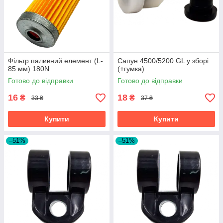
Фільтр паливний елемент (L-
Сапун 4500/5200 GL у зборі
85 мм) 180N
(+гумка)
Готово до відправки
Готово до відправки
16
18
₴
₴
33 ₴
37 ₴
Купити
Купити
–51%
–51%