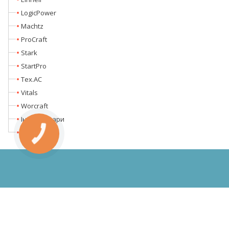
LogicPower
Machtz
ProCraft
Stark
StartPro
Tex.AC
Vitals
Worcraft
Інтим товари
Кентавр
КНОПКА
ЗВ'ЯЗКУ