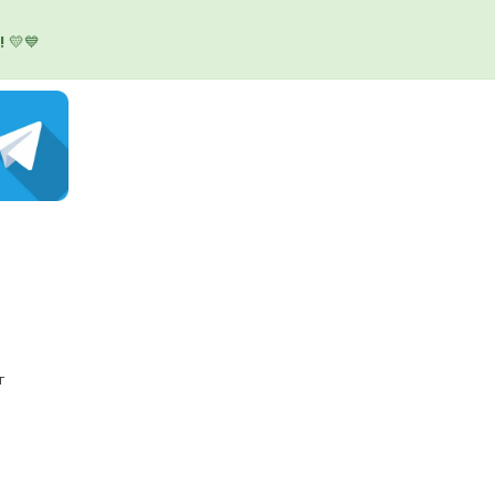
!
💛💙
г