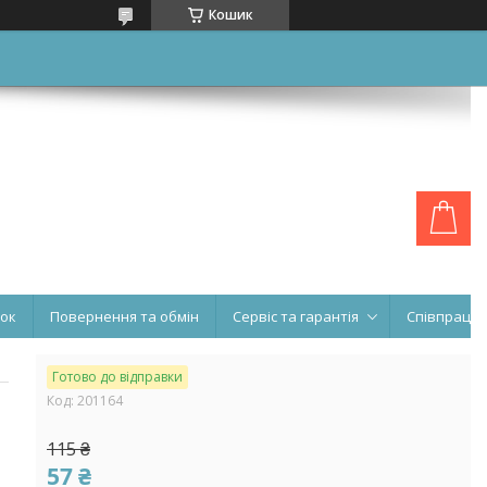
Кошик
нок
Повернення та обмін
Сервіс та гарантія
Співпраця
Готово до відправки
Код:
201164
115 ₴
57 ₴