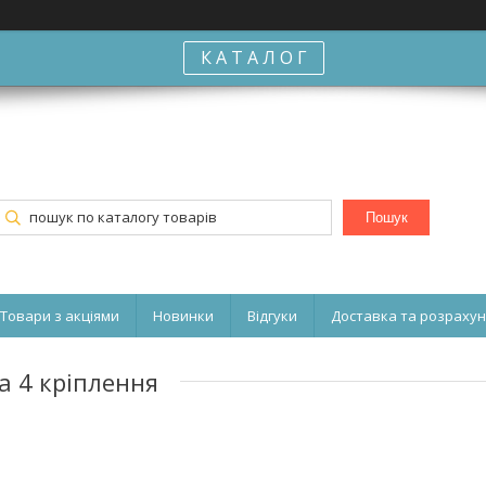
К А Т А Л О Г
Пошук
Товари з акціями
Новинки
Відгуки
Доставка та розраху
а 4 кріплення