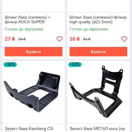
Шланг бака (силикон) +
Шланг бака (силикон)+фільтр
фільтр КОСА SUPER
high quality (d21.5mm)
Готово до відправки
Готово до відправки
27
30
₴
₴
55 ₴
61 ₴
Купити
Купити
–50%
–50%
Захист бака Kamberg CG
Захист бака МЕТАЛ коса (на