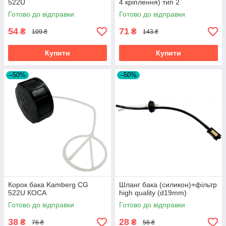
522U
4 кріплення) тип 2
Готово до відправки
Готово до відправки
54
71
₴
₴
109 ₴
143 ₴
Купити
Купити
–50%
–50%
Корок бака Kamberg CG
Шланг бака (силикон)+фільтр
522U КОСА
high quality (d19mm)
Готово до відправки
Готово до відправки
38
28
₴
₴
76 ₴
56 ₴