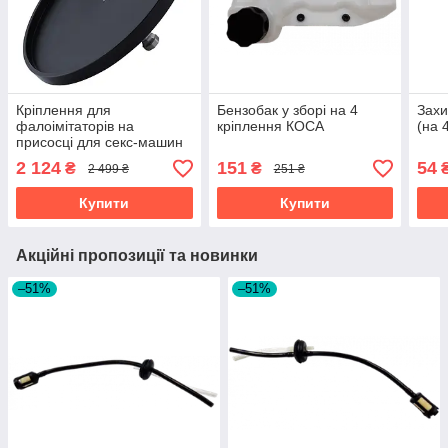
Кріплення для
Бензобак у зборі на 4
Захи
фалоімітаторів на
кріплення КОСА
(на 
присосці для секс-машин
Hismith Suction Cup
2 124
151
54
₴
₴
2 499 ₴
251 ₴
Adapter 4.5″ KlicLok - B
Купити
Купити
Акційні пропозиції та новинки
–51%
–51%