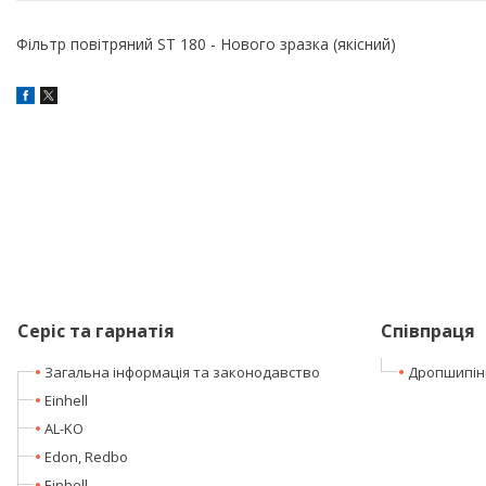
Фільтр повітряний ST 180 - Нового зразка (якісний)
Серіс та гарнатія
Співпраця
Загальна інформація та законодавство
Дропшипін
Einhell
AL-KO
Edon, Redbo
Einhell