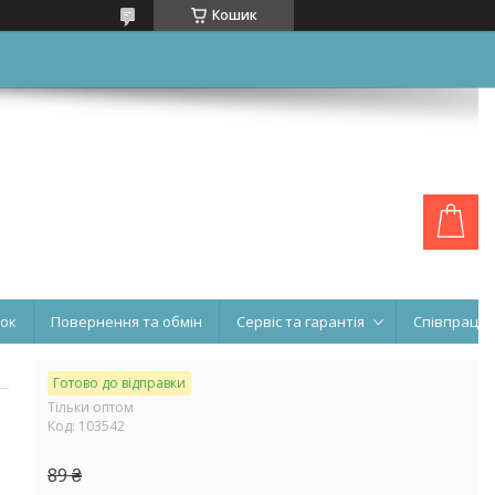
Кошик
нок
Повернення та обмін
Сервіс та гарантія
Співпраця
Готово до відправки
Тільки оптом
Код:
103542
89 ₴