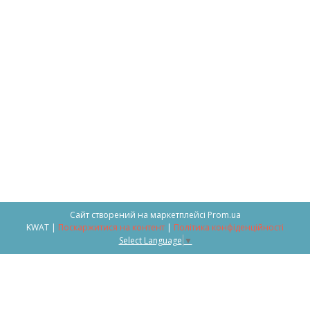
Сайт створений на маркетплейсі
Prom.ua
KWAT |
Поскаржитися на контент
|
Політика конфіденційності
Select Language
▼