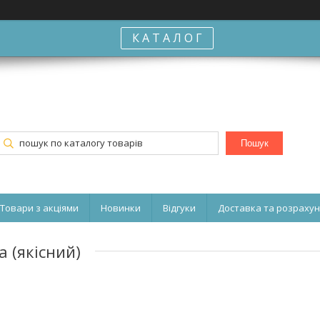
К А Т А Л О Г
Пошук
Товари з акціями
Новинки
Відгуки
Доставка та розраху
 (якісний)