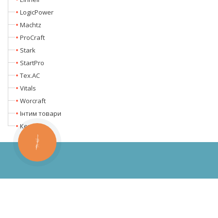
LogicPower
Machtz
ProCraft
Stark
StartPro
Tex.AC
Vitals
Worcraft
Інтим товари
Кентавр
КНОПКА
ЗВ'ЯЗКУ