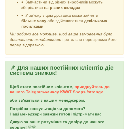
Запчастини від різних виробників можуть
зберігатися на
різних складах
.
У зв'язку з цим доставка може зайняти
більше часу
або здійснюватися
декількома
посилками
.
Ми робимо все можливе, щоб ваше замовлення було
доставлено якнайшвидше
і ретельно перевіряємо його
перед відправкою.
📌 Для наших постійних клієнтів діє
система знижок!
Щоб стати постійним клієнтом,
приєднуйтесь до
нашого Telegram-каналу
KWAT Shop< /strong>
або зв'яжіться з нашим менеджером.
Потрібна консультація чи допомога?
Наші менеджери
завжди готові
підтримати вас!
Дякую за ваше розуміння та довіру до нашого
сервісу!
💛💙