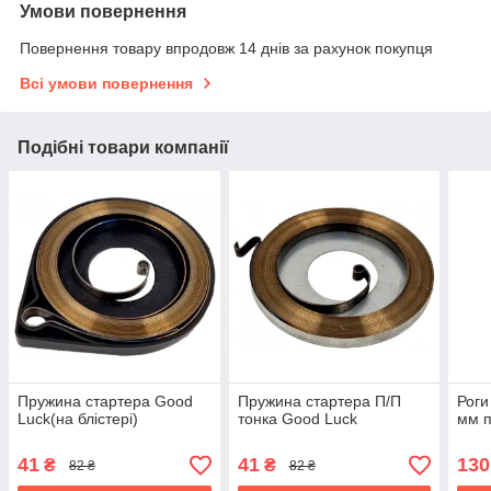
Умови повернення
Повернення товару впродовж 14 днів за рахунок покупця
Всі умови повернення
Подібні товари компанії
Пружина стартера Good
Пружина стартера П/П
Роги
Luck(на блістері)
тонка Good Luck
мм п
41
41
130
₴
₴
82 ₴
82 ₴