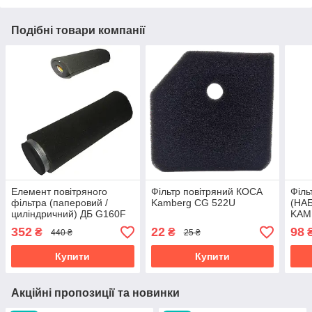
Подібні товари компанії
Елемент повітряного
Фільтр повітряний КОСА
Філь
фільтра (паперовий /
Kamberg CG 522U
(НАБ
циліндричний) ДБ G160F
KAM
Loncin
352
22
98
₴
₴
440 ₴
25 ₴
Купити
Купити
Акційні пропозиції та новинки