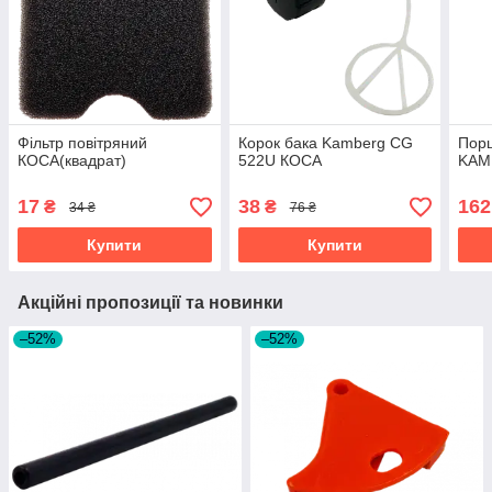
Фільтр повітряний
Корок бака Kamberg CG
Пор
КОСА(квадрат)
522U КОСА
KAM
17
38
162
₴
₴
34 ₴
76 ₴
Купити
Купити
Акційні пропозиції та новинки
–52%
–52%