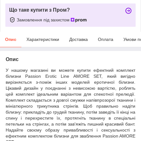
Що таке купити з Пром?
Замовлення під захистом
Опис
Характеристики
Доставка
Оплата
Умови п
Опис
У нашому магазині ви можете купити ефектний комплект
білизни Passion Erotic Line AMORE SET, який вигідно
вирізняється з-поміж інших моделей еротичної білизни.
Цікавий дизайн у поєднанні з невисокою вартістю, роблять
цей комплект ідеальним варіантом для спекотної прелюдії.
Комплект складається з довгої смужки напівпрозорої тканини і
мініатюрного трикутника стрінгів. Щоб правильно надіти
білизну: прикладіть до грудей тканину, потім заведіть її кінці на
спину і перехрестите їх, протягніть тканину в спеціальні
петельки на стрінгах, а потім зав'яжіть пишний красивий бант.
Надайте своєму образу привабливості і сексуальності з
ефектним комплектом білизни для зваблення Passion AMORE