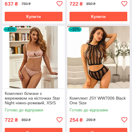
637
722
₴
₴
750 ₴
850 ₴
Купити
Купити
–15%
–15%
Комплект білизни з
мереживом на кісточках Star
Комплект JSY WW7006 Black
Night ніжно-рожевий, XS/S
One Size
Готово до відправки
Готово до відправки
722
254
₴
₴
850 ₴
299 ₴