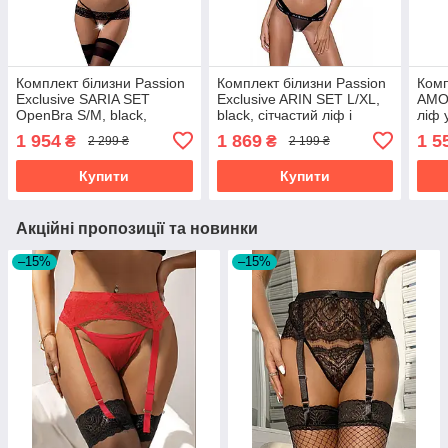
Комплект білизни Passion
Комплект білизни Passion
Комп
Exclusive SARIA SET
Exclusive ARIN SET L/XL,
AMOR
OpenBra S/M, black,
black, сітчастий ліф і
ліф 
стрепи, відкритий ліф,
стрінги
пода
1 954
1 869
1 5
₴
₴
2 299 ₴
2 199 ₴
стрінги
бан
Купити
Купити
Акційні пропозиції та новинки
–15%
–15%