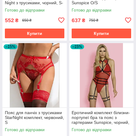
Night з трусиками, чорний, S-
Sunspice O/S
M
Готово до відправки
Готово до відправки
552
637
₴
₴
650 ₴
750 ₴
Купити
Купити
–15%
–15%
Пояс для панчіх з трусиками
Еротичний комплект білизни-
StarNight комплект, червоний,
портупеї бра та пояс з
S
гартерами Sunspice, чорний,
One Size
Готово до відправки
Готово до відправки