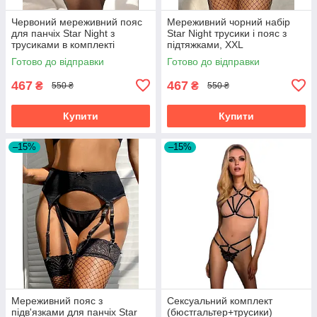
Червоний мереживний пояс
Мереживний чорний набір
для панчіх Star Night з
Star Night трусики і пояс з
трусиками в комплекті
підтяжками, XXL
Готово до відправки
Готово до відправки
467
467
₴
₴
550 ₴
550 ₴
Купити
Купити
–15%
–15%
Мереживний пояс з
Сексуальний комплект
підв'язками для панчіх Star
(бюстгальтер+трусики)