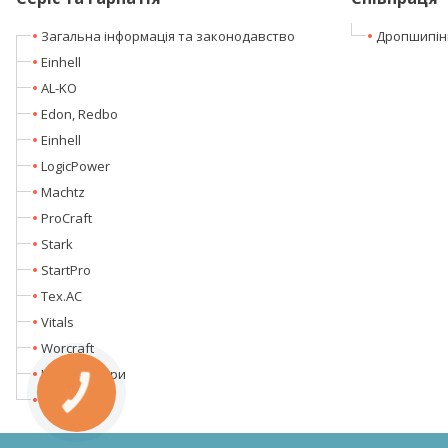
Загальна інформація та законодавство
Дропшипін
Einhell
AL-KO
Edon, Redbo
Einhell
LogicPower
Machtz
ProCraft
Stark
StartPro
Tex.AC
Vitals
Worcraft
Інтим товари
КНОПКА
Кентавр
ЗВ'ЯЗКУ