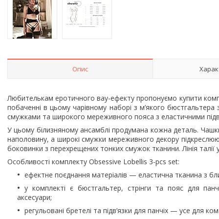
Опис
Харак
Любителькам еротичного вау-ефекту пропонуємо купити компле
побаченні в цьому чарівному наборі з м’якого бюстгальтера 
смужками та широкого мереживного пояса з еластичними підв’
У цьому білизняному ансамблі продумана кожна деталь. Чашк
наполовину, а широкі смужки мереживного декору підкреслюют
боковинки з перехрещених тонких смужок тканини. Лінія талії у
Особливості комплекту Obsessive Lobellis 3-pcs set:
ефектне поєднання матеріалів — еластична тканина з бли
у комплекті є бюстгальтер, стрінги та пояс для пан
аксесуари;
регульовані бретелі та підв’язки для панчіх — усе для ком