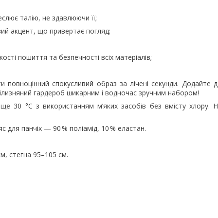
слює талію, не здавлюючи її;
вий акцент, що привертає погляд;
ості пошиття та безпечності всіх матеріалів;
ти повноцінний спокусливий образ за лічені секунди. Додайте 
білизняний гардероб шикарним і водночас зручним набором!
ище 30 °C з використанням м’яких засобів без вмісту хлору. 
яс для панчіх — 90 % поліамід, 10 % еластан.
см, стегна 95–105 см.