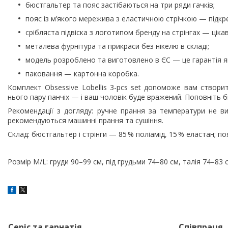
бюстгальтер та пояс застібаються на три ряди гачків;
пояс із м’якого мережива з еластичною стрічкою — підкре
срібляста підвіска з логотипом бренду на стрінгах — ціка
металева фурнітура та прикраси без нікелю в складі;
модель розроблено та виготовлено в ЄС — це гарантія як
паковання — картонна коробка.
Комплект Obsessive Lobellis 3-pcs set допоможе вам створи
нього пару панчіх — і ваш чоловік буде вражений. Поповніть 
Рекомендації з догляду: ручне прання за температури не в
рекомендуються машинні прання та сушіння.
Склад: бюстгальтер і стрінги — 85 % поліамід, 15 % еластан; по
Розмір M/L: груди 90–99 см, під грудьми 74–80 см, талія 74–83 
Серіс та гарнатія
Співпраця