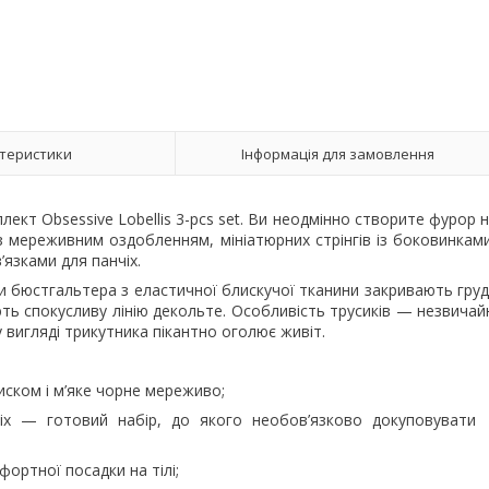
теристики
Інформація для замовлення
кт Obsessive Lobellis 3-pcs set. Ви неодмінно створите фурор 
з мереживним оздобленням, мініатюрних стрінгів із боковинкам
язками для панчіх.
и бюстгальтера з еластичної блискучої тканини закривають гру
ь спокусливу лінію декольте. Особливість трусиків — незвичай
 вигляді трикутника пікантно оголює живіт.
ском і м’яке чорне мереживо;
чіх — готовий набір, до якого необов’язково докуповувати
фортної посадки на тілі;