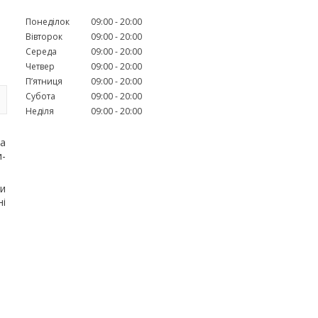
Понеділок
09:00
20:00
Вівторок
09:00
20:00
Середа
09:00
20:00
Четвер
09:00
20:00
Пʼятниця
09:00
20:00
Субота
09:00
20:00
Неділя
09:00
20:00
на
и-
ди
ні