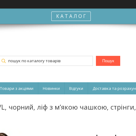
К А Т А Л О Г
Пошук
Товари з акціями
Новинки
Відгуки
Доставка та розраху
M/L, чорний, ліф з м’якою чашкою, стрінги,