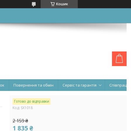
Кошик
нок
Повернення та обмін
Сервіс та гарантія
Співпраця
Готово до відправки
Код:
SX1018
2 159 ₴
1 835 ₴