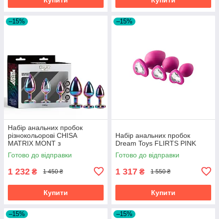
–15%
–15%
Набір анальних пробок
різнокольорові CHISA
Набір анальних пробок
MATRIX MONT з
Dream Toys FLIRTS PINK
різнокольоровим каменем у
Готово до відправки
Готово до відправки
формі серця, 3 шт.
1 232
1 317
₴
₴
1 450 ₴
1 550 ₴
Купити
Купити
–15%
–15%