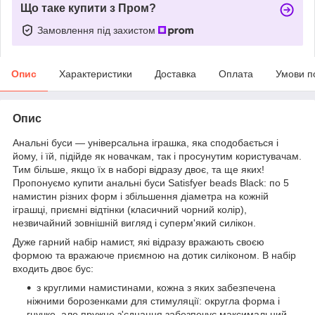
Що таке купити з Пром?
Замовлення під захистом
Опис
Характеристики
Доставка
Оплата
Умови п
Опис
Анальні буси — універсальна іграшка, яка сподобається і
йому, і їй, підійде як новачкам, так і просунутим користувачам.
Тим більше, якщо їх в наборі відразу двоє, та ще яких!
Пропонуємо купити анальні буси Satisfyer beads Black: по 5
намистин різних форм і збільшення діаметра на кожній
іграшці, приємні відтінки (класичний чорний колір),
незвичайний зовнішній вигляд і суперм'який силікон.
Дуже гарний набір намист, які відразу вражають своєю
формою та вражаюче приємною на дотик силіконом. В набір
входить двоє бус:
з круглими намистинами, кожна з яких забезпечена
ніжними борозенками для стимуляції: округла форма і
гнучке, але пружне з'єднання забезпечує максимальний