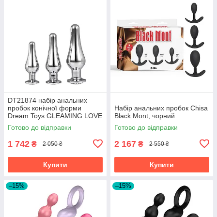
DT21874 набір анальних
пробок конічної форми
Набір анальних пробок Chisa
Dream Toys GLEAMING LOVE
Black Mont, чорний
PLEASURE SET SILVER
Готово до відправки
Готово до відправки
1 742
2 167
₴
₴
2 050 ₴
2 550 ₴
Купити
Купити
–15%
–15%