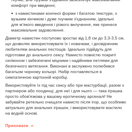
комфорт при введенні;
з намистинами конічної форми і багатою текстури, з
вузьким кінчиком і дуже гнучким з'єднанням, ідеальні
для м'якого введення і різкого вилучення, яке принесе
максимальне задоволення.
Діаметр намистин поступово зростає від 1,8 см до 3,3-3,5 см,
що дозволяє використовувати їх і новачкам, і досвідченим
любителям анальних пестощів. Ідеально підійдуть для
підготовки до анального сексу. Намисто повністю покриті
силіконом і забезпечені міцними і надійними петлями для
безпечного витягання. Виконані в заслужено полюбився
багатьом чорному кольорі. Набір поставляється в
симпатичною картонній коробці.
Використовуйте їх під час сексу або при мастурбації, разом з
партнером або поодинці, для неї і для нього — така іграшка
просто обов'язкова у вашому еротичному арсеналі! Не
забувайте ретельно очищати намисто після ігор, що особливо
актуально для анальних іграшок, і використовувати мастило
на водній основі.
Приховати