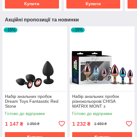
Купити
Купити
Акційні пропозиції та новинки
–15%
–15%
Набір анальних пробок
Набір анальних пробок
Dream Toys Fantasstic Red
різнокольорові CHISA
Stone
MATRIX MONT з
різнокольоровим каменем, 3
Готово до відправки
Готово до відправки
шт.
1 147
1 232
₴
₴
1 350 ₴
1 450 ₴
Купити
Купити