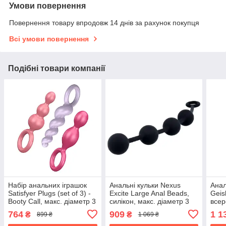
Умови повернення
Повернення товару впродовж 14 днів за рахунок покупця
Всі умови повернення
Подібні товари компанії
Набір анальних іграшок
Анальні кульки Nexus
Анал
Satisfyer Plugs (set of 3) -
Excite Large Anal Beads,
Geis
Booty Call, макс. діаметр 3
силікон, макс. діаметр 3
всер
см
см
вібр
764
909
1 1
₴
₴
899 ₴
1 069 ₴
3,2с