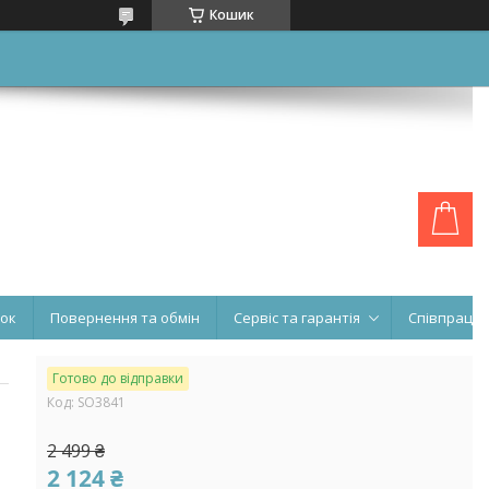
Кошик
нок
Повернення та обмін
Сервіс та гарантія
Співпраця
Готово до відправки
Код:
SO3841
2 499 ₴
2 124 ₴