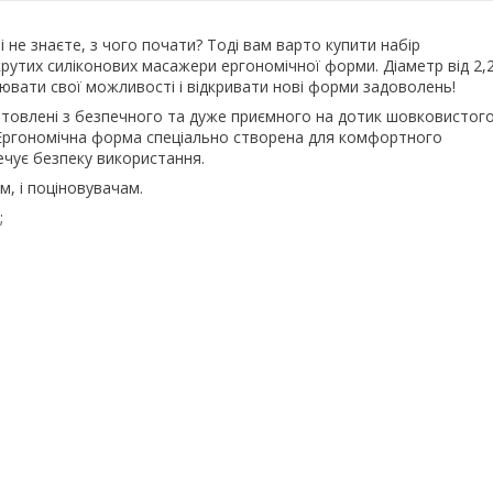
не знаєте, з чого почати? Тоді вам варто купити набір
 крутих силіконових масажери ергономічної форми. Діаметр від 2,
рювати свої можливості і відкривати нові форми задоволень!
готовлені з безпечного та дуже приємного на дотик шовковистог
. Ергономічна форма спеціально створена для комфортного
ечує безпеку використання.
м, і поціновувачам.
;