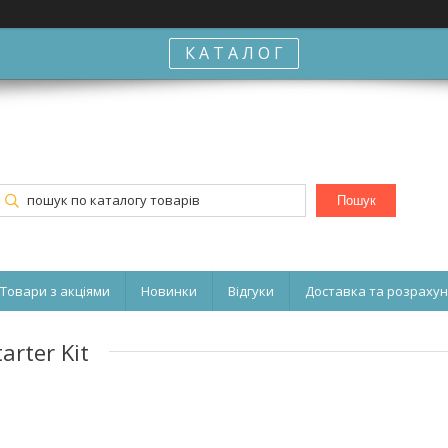
К А Т А Л О Г
Пошук
Товари з акціями
Новинки
Відгуки
Доставка та розраху
arter Kit