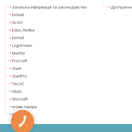
Загальна інформація та законодавство
Дропшипін
Einhell
AL-KO
Edon, Redbo
Einhell
LogicPower
Machtz
ProCraft
Stark
StartPro
Tex.AC
Vitals
Worcraft
Інтим товари
Кентавр
КНОПКА
ЗВ'ЯЗКУ