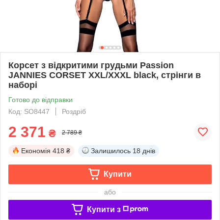
Корсет з відкритими грудьми Passion
JANNIES CORSET XXL/XXXL black, стрінги в
наборі
Готово до відправки
Код: SO8447
Роздріб
2 371
₴
2 789 ₴
Економія
418 ₴
Залишилось
18 днів
Купити
або
Купити з