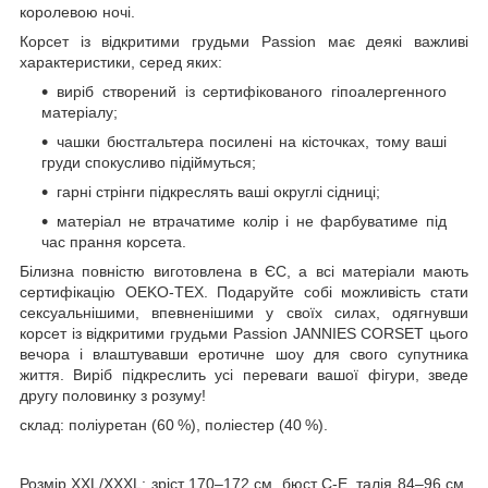
королевою ночі.
Корсет із відкритими грудьми Passion має деякі важливі
характеристики, серед яких:
виріб створений із сертифікованого гіпоалергенного
матеріалу;
чашки бюстгальтера посилені на кісточках, тому ваші
груди спокусливо підіймуться;
гарні стрінги підкреслять ваші округлі сідниці;
матеріал не втрачатиме колір і не фарбуватиме під
час прання корсета.
Білизна повністю виготовлена в ЄС, а всі матеріали мають
сертифікацію OEKO-TEX. Подаруйте собі можливість стати
сексуальнішими, впевненішими у своїх силах, одягнувши
корсет із відкритими грудьми Passion JANNIES CORSET цього
вечора і влаштувавши еротичне шоу для свого супутника
життя. Виріб підкреслить усі переваги вашої фігури, зведе
другу половинку з розуму!
склад: поліуретан (60 %), поліестер (40 %).
Розмір XXL/XXXL: зріст 170–172 см, бюст С-Е, талія 84–96 см,