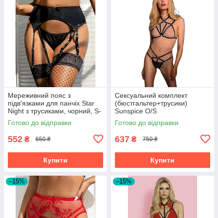
Мереживний пояс з
Сексуальний комплект
підв'язками для панчіх Star
(бюстгальтер+трусики)
Night з трусиками, чорний, S-
Sunspice O/S
M
Готово до відправки
Готово до відправки
552
637
₴
₴
650 ₴
750 ₴
Купити
Купити
–15%
–15%