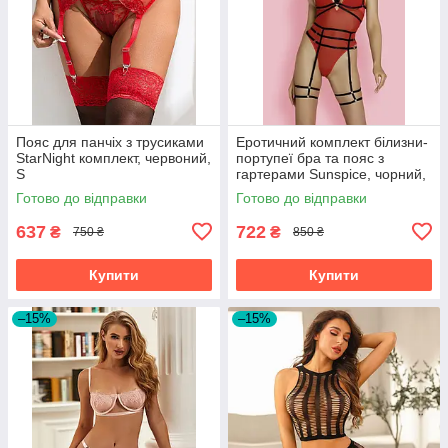
Пояс для панчіх з трусиками
Еротичний комплект білизни-
StarNight комплект, червоний,
портупеї бра та пояс з
S
гартерами Sunspice, чорний,
One Size
Готово до відправки
Готово до відправки
637
722
₴
₴
750 ₴
850 ₴
Купити
Купити
–15%
–15%