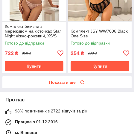
Комплект білизни з
мереживом на кісточках Star
Комплект JSY WW7006 Black
Night ніжно-рожевий, XS/S
One Size
Готово до відправки
Готово до відправки
722
254
₴
₴
850 ₴
299 ₴
Купити
Купити
Показати ще
Про нас
98% позитивних з 2722 відгуків за рік
Працює з 01.12.2016
м. Вінниця