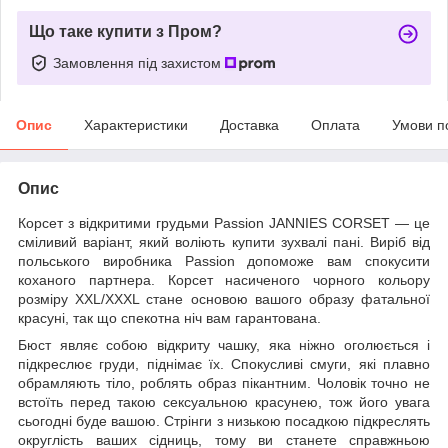
Що таке купити з Пром?
Замовлення під захистом
Опис
Характеристики
Доставка
Оплата
Умови п
Опис
Корсет з відкритими грудьми Passion JANNIES CORSET — це
сміливий варіант, який воліють купити зухвалі пані. Виріб від
польського виробника Passion допоможе вам спокусити
коханого партнера. Корсет насиченого чорного кольору
розміру XXL/XXXL стане основою вашого образу фатальної
красуні, так що спекотна ніч вам гарантована.
Бюст являє собою відкриту чашку, яка ніжно оголюється і
підкреслює груди, піднімає їх. Спокусливі смуги, які плавно
обрамляють тіло, роблять образ пікантним. Чоловік точно не
встоїть перед такою сексуальною красунею, тож його увага
сьогодні буде вашою. Стрінги з низькою посадкою підкреслять
округлість ваших сідниць, тому ви станете справжньою