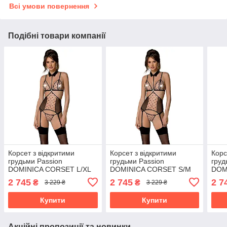
Всі умови повернення
Подібні товари компанії
Корсет з відкритими
Корсет з відкритими
Корс
грудьми Passion
грудьми Passion
груд
DOMINICA CORSET L/XL
DOMINICA CORSET S/M
DOM
beige, пажі для панчіх,
beige, пажі для панчіх,
XXL/
2 745
2 745
2 7
₴
₴
3 229 ₴
3 229 ₴
стрінги
стрінги
панч
Купити
Купити
Акційні пропозиції та новинки