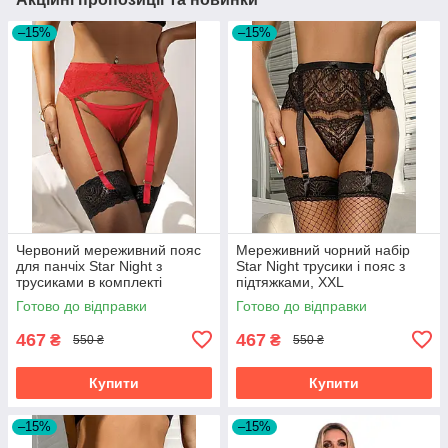
–15%
–15%
Червоний мереживний пояс
Мереживний чорний набір
для панчіх Star Night з
Star Night трусики і пояс з
трусиками в комплекті
підтяжками, XXL
Готово до відправки
Готово до відправки
467
467
₴
₴
550 ₴
550 ₴
Купити
Купити
–15%
–15%