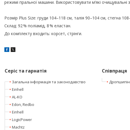
режимі пральної машини. Використовувати м’які очищувальні з
Розмір Plus Size: груди 104–118 см, талія 90–104 см, стегна 108
Склад: 92 % поліамід, 8 % еластан.
До комплекту входить: корсет, стрінги.
Серіс та гарнатія
Співпраця
Загальна інформація та законодавство
Дропшипін
Einhell
AL-KO
Edon, Redbo
Einhell
LogicPower
Machtz