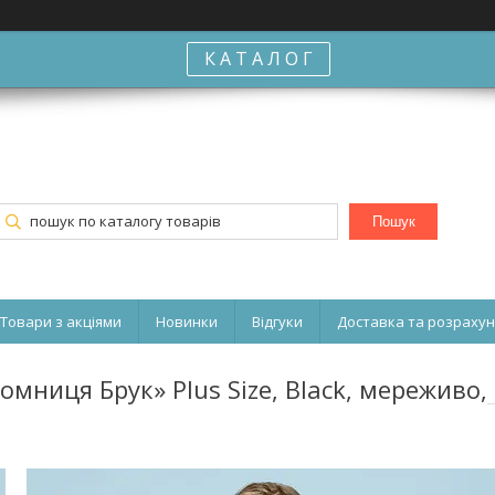
К А Т А Л О Г
Пошук
Товари з акціями
Новинки
Відгуки
Доставка та розраху
мниця Брук» Plus Size, Black, мереживо,