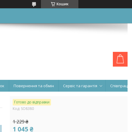
Кошик
нок
Повернення та обмін
Сервіс та гарантія
Співпраця
Готово до відправки
Код:
SO8380
1 229 ₴
1 045 ₴