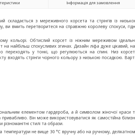
теристики
Інформація для замовлення
ий складається з мереживного корсета та стрінгів із низьк
ну, ви вмить перетворитеся на справжню королеву спокуси, гід
ому кольорі. Обтислий корсет із ніжним мереживом ідеальн
нт на найбільш спокусливих згинах. Дизайн ліфа дуже цікавий, н
вно переходять у тонкі, що регулюються на спині. Низ корсе
ту входять стрінги чорного кольору з низькою посадкою. Вар
ціональним елементом гардероба, а й символом жіночої краси 
а привабливо. Він може використовуватися як самостійна білиз
 різноманітні стилі та образи.
за температури не вище 30 °C вручну або на ручному, делікатно