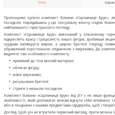
Опис
Харак
Пропонуємо купити комплект білизни «Скромниця Брук», як
посадкою. Нарядившись у цю сексуальну жіночу спідню білиз
найпалкішого і пристрасного погляду.
Комплект «Скромниця Брук» виконаний у класичному чорн
підкреслить красу і граціозність вашої фігури, зробивши акце
грудьми напівкруглі вирізи, а широкі бретелі спереду пла
обрамлений коротенькою спідничкою з мережива. До комплек
виділити такі особливості комплекту:
приємний до тіла якісний матеріал;
облягає фігуру;
м’яке мереживо;
регульовані бретелі;
стрінги з низькою посадкою.
Комплект білизни «Скромниця Брук» від JSY є не лише функ
звабливості, який допомагає жінкам відчути себе впевнено т
або в поєднанні з іншими предметами гардероба, щоб створити
Догляд. Щоб річ не втратила первісний вигляд, прати можна 