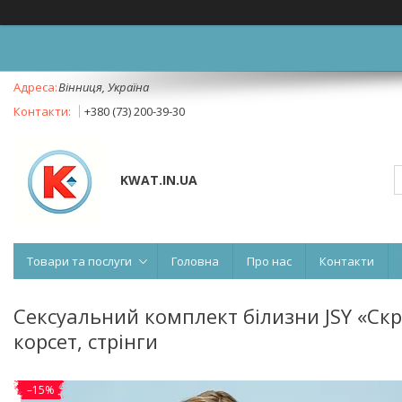
Вінниця, Україна
+380 (73) 200-39-30
KWAT.IN.UA
Товари та послуги
Головна
Про нас
Контакти
Сексуальний комплект білизни JSY «Скро
корсет, стрінги
–15%