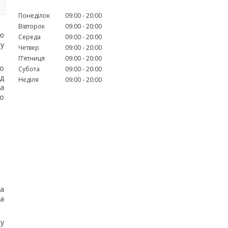
Понеділок
09:00
20:00
Вівторок
09:00
20:00
ою
Середа
09:00
20:00
ну
Четвер
09:00
20:00
Пʼятниця
09:00
20:00
о
Субота
09:00
20:00
ад
Неділя
09:00
20:00
та
то
та
на
му