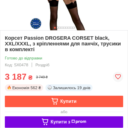
Корсет Passion DROSERA CORSET black,
XXL/XXXL, з кріпленнями для панчіх, трусики
в комплекті
Готово до відправки
Код: SX0478
Роздріб
3 187
₴
3 749 ₴
Економія
562 ₴
Залишилось
19 днів
Купити
або
Купити з