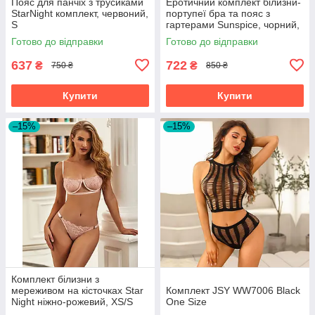
Пояс для панчіх з трусиками
Еротичний комплект білизни-
StarNight комплект, червоний,
портупеї бра та пояс з
S
гартерами Sunspice, чорний,
One Size
Готово до відправки
Готово до відправки
637
722
₴
₴
750 ₴
850 ₴
Купити
Купити
–15%
–15%
Комплект білизни з
мереживом на кісточках Star
Комплект JSY WW7006 Black
Night ніжно-рожевий, XS/S
One Size