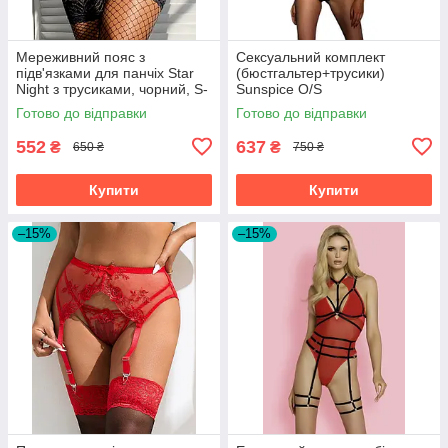
Мереживний пояс з
Сексуальний комплект
підв'язками для панчіх Star
(бюстгальтер+трусики)
Night з трусиками, чорний, S-
Sunspice O/S
M
Готово до відправки
Готово до відправки
552
637
₴
₴
650 ₴
750 ₴
Купити
Купити
–15%
–15%