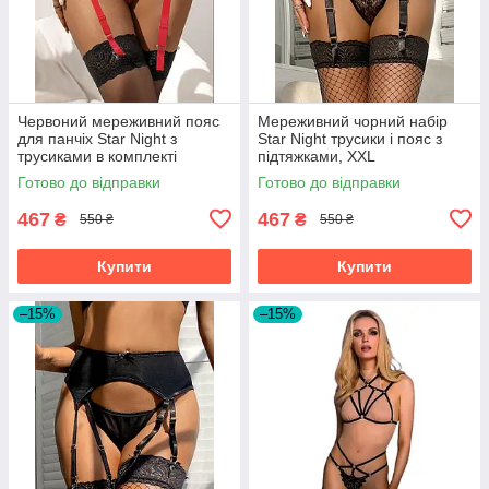
Червоний мереживний пояс
Мереживний чорний набір
для панчіх Star Night з
Star Night трусики і пояс з
трусиками в комплекті
підтяжками, XXL
Готово до відправки
Готово до відправки
467
467
₴
₴
550 ₴
550 ₴
Купити
Купити
–15%
–15%