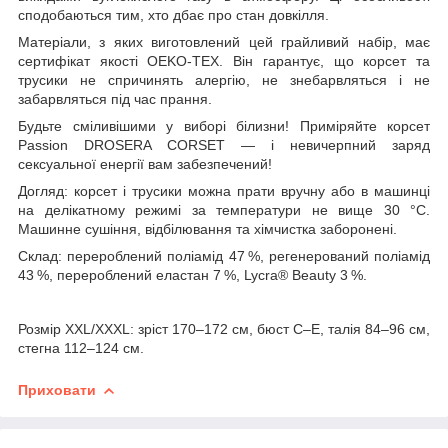
сподобаються тим, хто дбає про стан довкілля.
Матеріали, з яких виготовлений цей грайливий набір, має
сертифікат якості OEKO-TEX. Він гарантує, що корсет та
трусики не спричинять алергію, не знебарвляться і не
забарвляться під час прання.
Будьте сміливішими у виборі білизни! Приміряйте корсет
Passion DROSERA CORSET — і невичерпний заряд
сексуальної енергії вам забезпечений!
Догляд: корсет і трусики можна прати вручну або в машинці
на делікатному режимі за температури не вище 30 °C.
Машинне сушіння, відбілювання та хімчистка заборонені.
Склад: перероблений поліамід 47 %, регенерований поліамід
43 %, перероблений еластан 7 %, Lycra® Beauty 3 %.
Розмір XXL/XXXL: зріст 170–172 см, бюст C–E, талія 84–96 см,
стегна 112–124 см.
Приховати