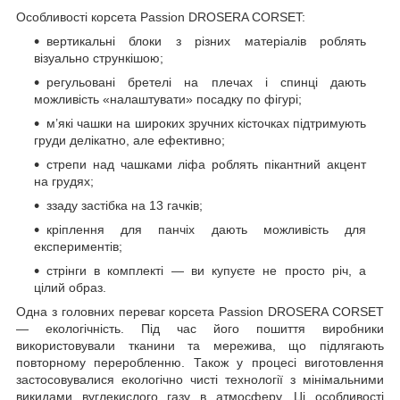
Особливості корсета Passion DROSERA CORSET:
вертикальні блоки з різних матеріалів роблять
візуально стрункішою;
регульовані бретелі на плечах і спинці дають
можливість «налаштувати» посадку по фігурі;
м’які чашки на широких зручних кісточках підтримують
груди делікатно, але ефективно;
стрепи над чашками ліфа роблять пікантний акцент
на грудях;
ззаду застібка на 13 гачків;
кріплення для панчіх дають можливість для
експериментів;
стрінги в комплекті — ви купуєте не просто річ, а
цілий образ.
Одна з головних переваг корсета Passion DROSERA CORSET
— екологічність. Під час його пошиття виробники
використовували тканини та мережива, що підлягають
повторному переробленню. Також у процесі виготовлення
застосовувалися екологічно чисті технології з мінімальними
викидами вуглекислого газу в атмосферу. Ці особливості