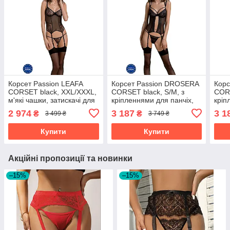
Корсет Passion LEAFA
Корсет Passion DROSERA
Кор
CORSET black, XXL/XXXL,
CORSET black, S/M, з
CORS
м'які чашки, затискачі для
кріпленнями для панчіх,
кріп
панчіх, стрінги в комплекті
трусики в комплекті
трус
2 974
3 187
3 1
₴
₴
3 499 ₴
3 749 ₴
Купити
Купити
Акційні пропозиції та новинки
–15%
–15%