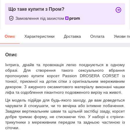
Що таке купити з Пром?
Замовлення під захистом
Опис
Характеристики
Доставка
Оплата
Умови п
Опис
Інтрига, драйв та провокація легко поєднуються в одному
образі. Для створення такого сексуального вбрання
пропонуємо купити корсет Passion DROSERA CORSET із
тонкої, приємної на дотик сітки з оригінальним мереживним
декором. З ажурного оксамитового матеріалу виконані чашки
ліфа та оздоблення пікантного подовженого вирізу на животі.
Ця модель підійде для будь-якого заходу, де вам доведеться
чарувати й спокушати, чи то вечірка або інтимне побачення.
Завдяки вертикальним швам та щільній застібці ззаду, корсет
добре тримає форму, не стискаючи тіло. У наборі є стрінги-
трикутники з мереживним передом та задньою частиною із
сіточки.