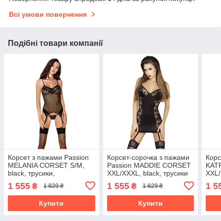
Всі умови повернення
Подібні товари компанії
Корсет з пажами Passion
Корсет-сорочка з пажами
Корс
MELANIA CORSET S/M,
Passion MADDIE CORSET
KAT
black, трусики,
XXL/XXXL, black, трусики
XXL/
напівпрозорий
шнур
1 555
1 555
1 5
₴
₴
1 829 ₴
1 829 ₴
Купити
Купити