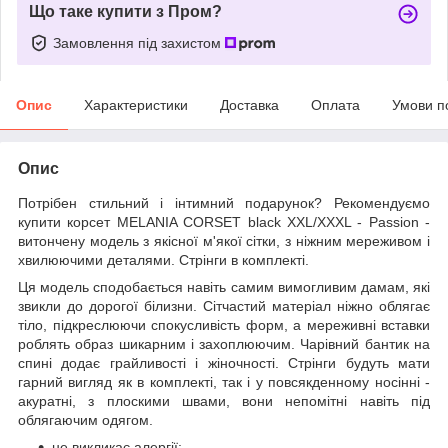
Що таке купити з Пром?
Замовлення під захистом
Опис
Характеристики
Доставка
Оплата
Умови п
Опис
Потрібен стильний і інтимний подарунок? Рекомендуємо
купити корсет MELANIA CORSET black XXL/XXXL - Passion -
витончену модель з якісної м'якої сітки, з ніжним мереживом і
хвилюючими деталями. Стрінги в комплекті.
Ця модель сподобається навіть самим вимогливим дамам, які
звикли до дорогої білизни. Сітчастий матеріал ніжно облягає
тіло, підкреслюючи спокусливість форм, а мереживні вставки
роблять образ шикарним і захоплюючим. Чарівний бантик на
спині додає грайливості і жіночності. Стрінги будуть мати
гарний вигляд як в комплекті, так і у повсякденному носінні -
акуратні, з плоскими швами, вони непомітні навіть під
облягаючим одягом.
не викликає алергії;