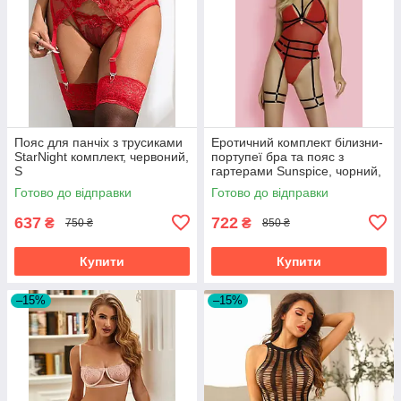
Пояс для панчіх з трусиками
Еротичний комплект білизни-
StarNight комплект, червоний,
портупеї бра та пояс з
S
гартерами Sunspice, чорний,
One Size
Готово до відправки
Готово до відправки
637
722
₴
₴
750 ₴
850 ₴
Купити
Купити
–15%
–15%