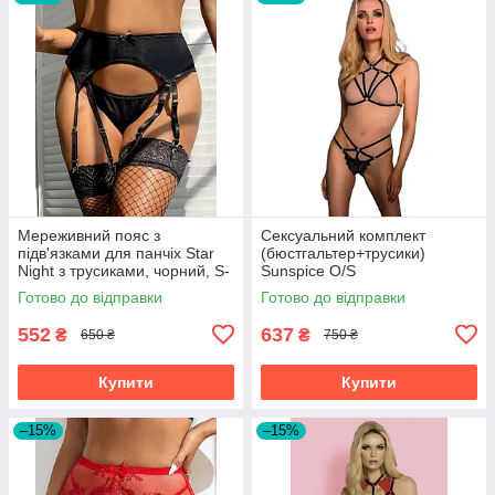
Мереживний пояс з
Сексуальний комплект
підв'язками для панчіх Star
(бюстгальтер+трусики)
Night з трусиками, чорний, S-
Sunspice O/S
M
Готово до відправки
Готово до відправки
552
637
₴
₴
650 ₴
750 ₴
Купити
Купити
–15%
–15%