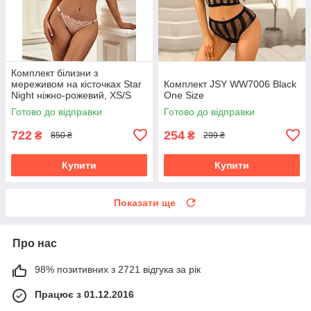
Комплект білизни з
мереживом на кісточках Star
Комплект JSY WW7006 Black
Night ніжно-рожевий, XS/S
One Size
Готово до відправки
Готово до відправки
722
254
₴
₴
850 ₴
299 ₴
Купити
Купити
Показати ще
Про нас
98% позитивних з 2721 відгука за рік
Працює з 01.12.2016