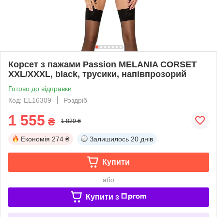
Корсет з пажами Passion MELANIA CORSET
XXL/XXXL, black, трусики, напівпрозорий
Готово до відправки
Код: EL16309
Роздріб
1 555
₴
1 829 ₴
Економія
274 ₴
Залишилось
20 днів
Купити
або
Купити з