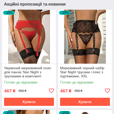
Акційні пропозиції та новинки
–15%
–15%
Червоний мереживний пояс
Мереживний чорний набір
для панчіх Star Night з
Star Night трусики і пояс з
трусиками в комплекті
підтяжками, XXL
Готово до відправки
Готово до відправки
467
467
₴
₴
550 ₴
550 ₴
Купити
Купити
–15%
–15%