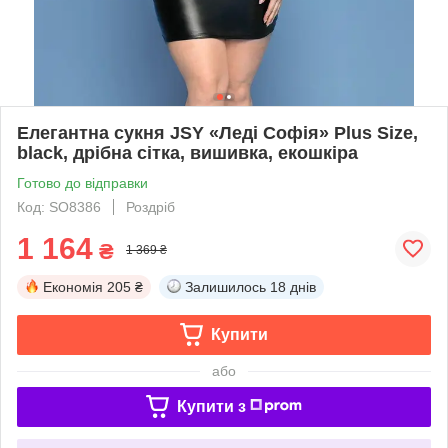
Елегантна сукня JSY «Леді Софія» Plus Size,
black, дрібна сітка, вишивка, екошкіра
Готово до відправки
Код: SO8386
Роздріб
1 164
₴
1 369 ₴
Економія
205 ₴
Залишилось
18 днів
Купити
або
Купити з