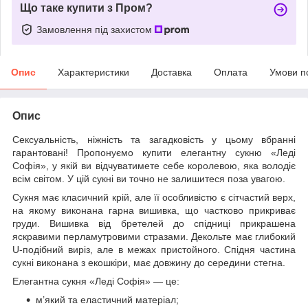
Що таке купити з Пром?
Замовлення під захистом
Опис
Характеристики
Доставка
Оплата
Умови п
Опис
Сексуальність, ніжність та загадковість у цьому вбранні
гарантовані! Пропонуємо купити елегантну сукню «Леді
Софія», у якій ви відчуватимете себе королевою, яка володіє
всім світом. У цій сукні ви точно не залишитеся поза увагою.
Сукня має класичний крій, але її особливістю є сітчастий верх,
на якому виконана гарна вишивка, що частково прикриває
груди. Вишивка від бретелей до спідниці прикрашена
яскравими перламутровими стразами. Декольте має глибокий
U-подібний виріз, але в межах пристойного. Спідня частина
сукні виконана з екошкіри, має довжину до середини стегна.
Елегантна сукня «Леді Софія» — це:
м’який та еластичний матеріал;