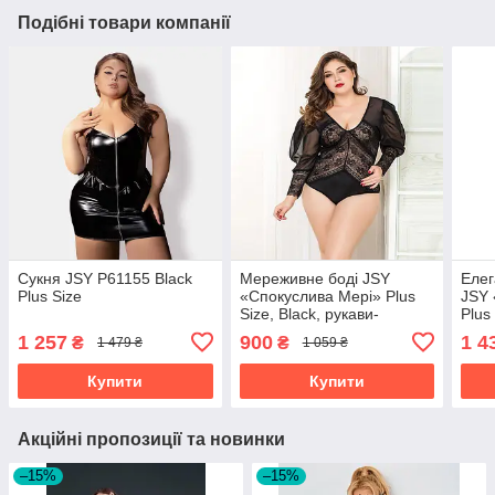
Подібні товари компанії
Сукня JSY P61155 Black
Мереживне боді JSY
Елег
Plus Size
«Спокуслива Мері» Plus
JSY 
Size, Black, рукави-
Plus 
ліхтарики, дрібна сітка
порт
1 257
900
1 4
₴
₴
1 479 ₴
1 059 ₴
Купити
Купити
Акційні пропозиції та новинки
–15%
–15%