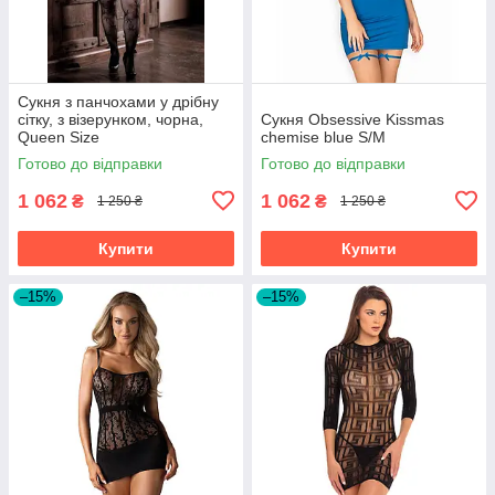
Сукня з панчохами у дрібну
сітку, з візерунком, чорна,
Сукня Obsessive Kissmas
Queen Size
chemise blue S/M
Готово до відправки
Готово до відправки
1 062
1 062
₴
₴
1 250 ₴
1 250 ₴
Купити
Купити
–15%
–15%