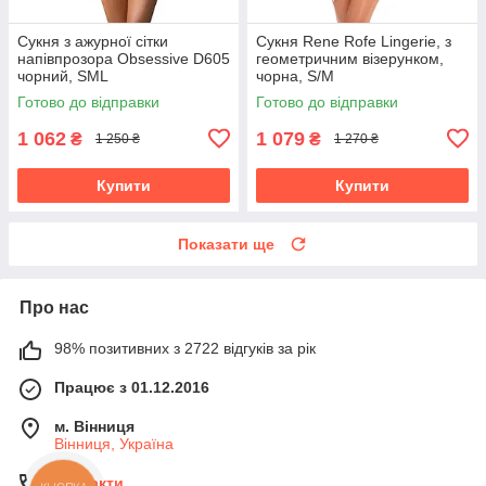
Сукня з ажурної сітки
Сукня Rene Rofe Lingerie, з
напівпрозора Obsessive D605
геометричним візерунком,
чорний, SML
чорна, S/M
Готово до відправки
Готово до відправки
1 062
1 079
₴
₴
1 250 ₴
1 270 ₴
Купити
Купити
Показати ще
Про нас
98% позитивних з 2722 відгуків за рік
Працює з 01.12.2016
м. Вінниця
Вінниця, Україна
Контакти