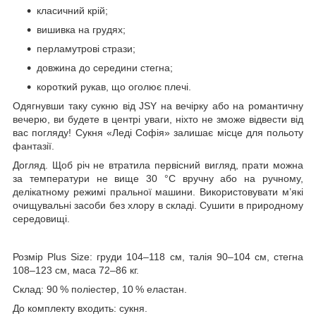
класичний крій;
вишивка на грудях;
перламутрові стрази;
довжина до середини стегна;
короткий рукав, що оголює плечі.
Одягнувши таку сукню від JSY на вечірку або на романтичну
вечерю, ви будете в центрі уваги, ніхто не зможе відвести від
вас погляду! Сукня «Леді Софія» залишає місце для польоту
фантазії.
Догляд. Щоб річ не втратила первісний вигляд, прати можна
за температури не вище 30 °C вручну або на ручному,
делікатному режимі пральної машини. Використовувати м’які
очищувальні засоби без хлору в складі. Сушити в природному
середовищі.
Розмір Plus Size: груди 104–118 см, талія 90–104 см, стегна
108–123 см, маса 72–86 кг.
Склад: 90 % поліестер, 10 % еластан.
До комплекту входить: сукня.