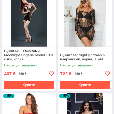
Сукня-міні з вирізами
Moonlight Lingerie Model 19 із
Сукня Star Night у сіточку з
сітки, чорна
візерунками, чорна, XS-M
Готово до відправки
Готово до відправки
467
722
₴
₴
550 ₴
850 ₴
Купити
Купити
–15%
–15%