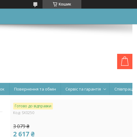
Кошик
нок
Повернення та обмін
Сервіс та гарантія
Співпраця
Готово до відправки
Код:
SX0250
3 079 ₴
2 617 ₴