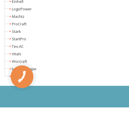
Einhell
LogicPower
Machtz
ProCraft
Stark
StartPro
Tex.AC
Vitals
Worcraft
Інтим товари
Кентавр
КНОПКА
ЗВ'ЯЗКУ