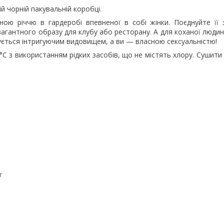
й чорній пакувальній коробці.
ною річчю в гардеробі впевненої в собі жінки. Поєднуйте її
вагантного образу для клубу або ресторану. А для коханої люди
жується інтригуючим видовищем, а ви — власною сексуальністю!
°C з використанням рідких засобів, що не містять хлору. Сушити
г