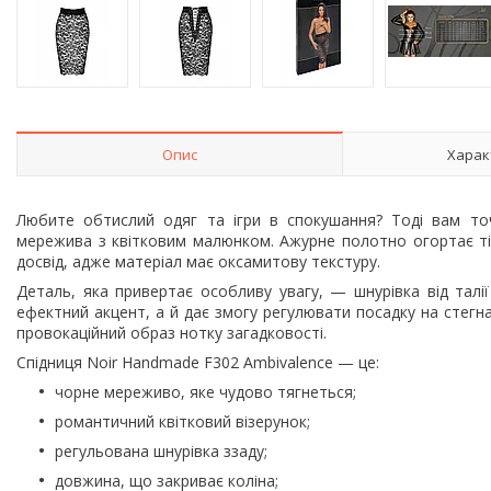
Опис
Харак
Любите обтислий одяг та ігри в спокушання? Тоді вам то
мережива з квітковим малюнком. Ажурне полотно огортає ті
досвід, адже матеріал має оксамитову текстуру.
Деталь, яка привертає особливу увагу, — шнурівка від талі
ефектний акцент, а й дає змогу регулювати посадку на стегна
провокаційний образ нотку загадковості.
Спідниця Noir Handmade F302 Ambivalence — це:
чорне мереживо, яке чудово тягнеться;
романтичний квітковий візерунок;
регульована шнурівка ззаду;
довжина, що закриває коліна;