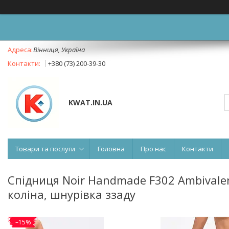
Вінниця, Україна
+380 (73) 200-39-30
KWAT.IN.UA
Товари та послуги
Головна
Про нас
Контакти
Спідниця Noir Handmade F302 Ambivalen
коліна, шнурівка ззаду
–15%