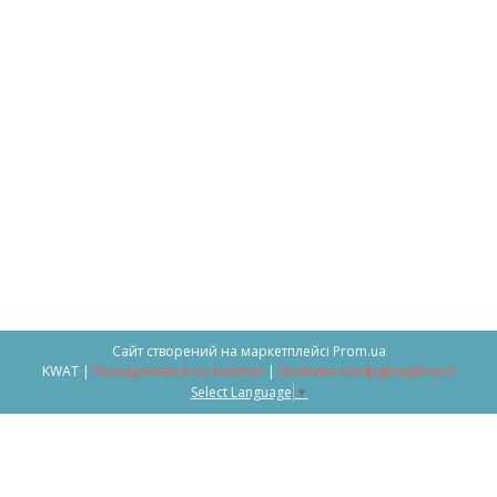
Сайт створений на маркетплейсі
Prom.ua
KWAT |
Поскаржитися на контент
|
Політика конфіденційності
Select Language
▼