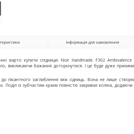
теристики
Інформація для замовлення
чно варто купити спідницю Noir Handmade F302 Ambivalence
ло, викликаючи бажання доторкнутися. І це буде дуже приємн
ї до пікантного заглиблення між сідниць. Вона не лише створ
х. Поділ із зубчастим краєм повністю закриває коліна, додаючи