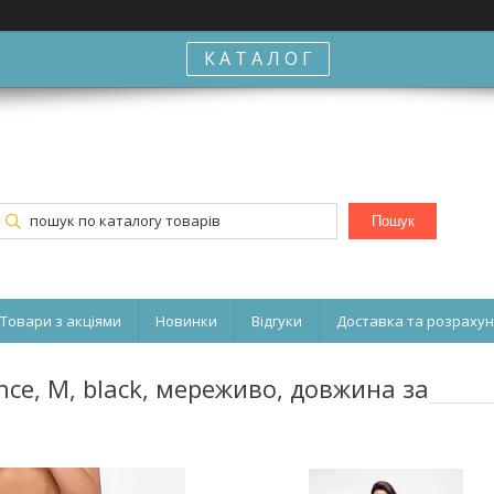
К А Т А Л О Г
Пошук
Товари з акціями
Новинки
Відгуки
Доставка та розраху
ce, M, black, мереживо, довжина за