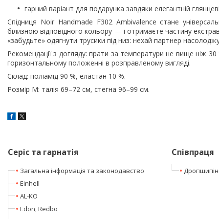
гарний варіант для подарунка завдяки елегантній глянцеві
Спідниця Noir Handmade F302 Ambivalence стане універсаль
білизною відповідного кольору — і отримаєте частину екстра
«забудьте» одягнути трусики під низ: нехай партнер насолод
Рекомендації з догляду: прати за температури не вище ніж 30 
горизонтальному положенні в розправленому вигляді.
Склад: поліамід 90 %, еластан 10 %.
Розмір M: талія 69–72 см, стегна 96–99 см.
Серіс та гарнатія
Співпраця
Загальна інформація та законодавство
Дропшипін
Einhell
AL-KO
Edon, Redbo