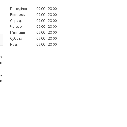
Понеділок
09:00
20:00
Вівторок
09:00
20:00
Середа
09:00
20:00
Четвер
09:00
20:00
Пʼятниця
09:00
20:00
Субота
09:00
20:00
Неділя
09:00
20:00
 з
ий
ює
 в