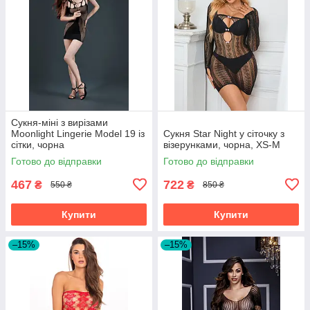
Сукня-міні з вирізами
Moonlight Lingerie Model 19 із
Сукня Star Night у сіточку з
сітки, чорна
візерунками, чорна, XS-M
Готово до відправки
Готово до відправки
467
722
₴
₴
550 ₴
850 ₴
Купити
Купити
–15%
–15%