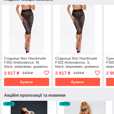
Спідниця Noir Handmade
Спідниця Noir Handmade
Сукн
F302 Ambivalence, M,
F302 Ambivalence, S,
F300
black, мереживо, довжина
black, мереживо, довжина
мере
за коліна, шнурівка ззаду
за коліна, шнурівка ззаду
верх
2 617
2 617
2 9
₴
₴
3 079 ₴
3 079 ₴
спід
Купити
Купити
Акційні пропозиції та новинки
–15%
–15%