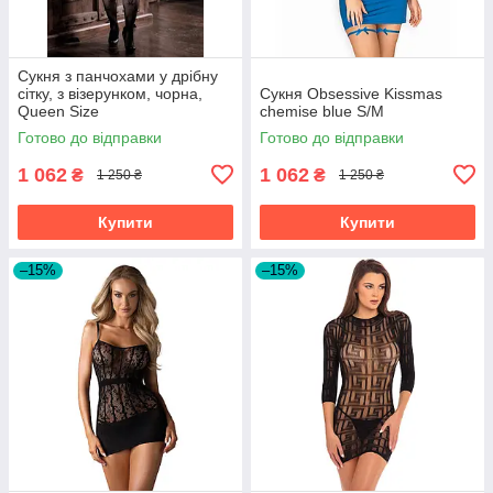
Сукня з панчохами у дрібну
сітку, з візерунком, чорна,
Сукня Obsessive Kissmas
Queen Size
chemise blue S/M
Готово до відправки
Готово до відправки
1 062
1 062
₴
₴
1 250 ₴
1 250 ₴
Купити
Купити
–15%
–15%