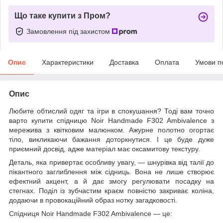
Що таке купити з Пром?
Замовлення під захистом
Опис
Характеристики
Доставка
Оплата
Умови п
Опис
Любите обтислий одяг та ігри в спокушання? Тоді вам точно
варто купити спідницю Noir Handmade F302 Ambivalence з
мережива з квітковим малюнком. Ажурне полотно огортає
тіло, викликаючи бажання доторкнутися. І це буде дуже
приємний досвід, адже матеріал має оксамитову текстуру.
Деталь, яка привертає особливу увагу, — шнурівка від талії до
пікантного заглиблення між сідниць. Вона не лише створює
ефектний акцент, а й дає змогу регулювати посадку на
стегнах. Поділ із зубчастим краєм повністю закриває коліна,
додаючи в провокаційний образ нотку загадковості.
Спідниця Noir Handmade F302 Ambivalence — це: