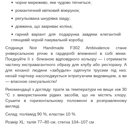
чорне мереживо, яке чудово тягнеться;
романтичний квітковий візерунок;
регульована шнурівка ззаду;
довжина, що закриває коліна;
гарний варіант для подарунка завдяки елегантній
глянцевій чорній пакувальній коробці.
Спідниця Noir Handmade F302 Ambivalence стане
універсальною річчю в гардеробі впевненої в собі жінки.
Поєднуйте її з білизною відповідного кольору — і отримаєте
частину екстравагантного образу для клубу або ресторану. А
для коханої людини «забудьте» одягнути трусики під низ:
нехай партнер насолоджується інтригуючим видовищем, а ви
— власною сексуальністю!
Рекомендації з догляду: прати за температури не вище ніж 30
°C з використанням рідких засобів, що не містять хлору.
Сушити в горизонтальному положенні в розправленому
вигляді.
Склад: поліамід 90 %, еластан 10 %.
Розмір XL: талія 77–80 см, стегна 104–107 см.