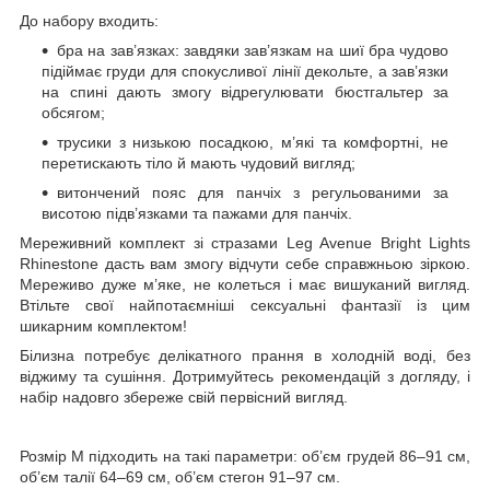
До набору входить:
бра на зав’язках: завдяки зав’язкам на шиї бра чудово
підіймає груди для спокусливої лінії декольте, а зав’язки
на спині дають змогу відрегулювати бюстгальтер за
обсягом;
трусики з низькою посадкою, м’які та комфортні, не
перетискають тіло й мають чудовий вигляд;
витончений пояс для панчіх з регульованими за
висотою підв’язками та пажами для панчіх.
Мереживний комплект зі стразами Leg Avenue Bright Lights
Rhinestone дасть вам змогу відчути себе справжньою зіркою.
Мереживо дуже м’яке, не колеться і має вишуканий вигляд.
Втільте свої найпотаємніші сексуальні фантазії із цим
шикарним комплектом!
Білизна потребує делікатного прання в холодній воді, без
віджиму та сушіння. Дотримуйтесь рекомендацій з догляду, і
набір надовго збереже свій первісний вигляд.
Розмір М підходить на такі параметри: об’єм грудей 86–91 см,
об’єм талії 64–69 см, об’єм стегон 91–97 см.