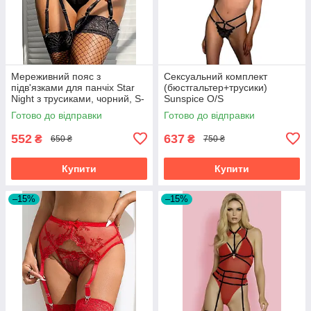
Мереживний пояс з
Сексуальний комплект
підв'язками для панчіх Star
(бюстгальтер+трусики)
Night з трусиками, чорний, S-
Sunspice O/S
M
Готово до відправки
Готово до відправки
552
637
₴
₴
650 ₴
750 ₴
Купити
Купити
–15%
–15%