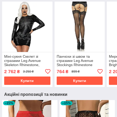
Міні-сукня Скелет зі
Панчохи зі швом та
Мере
стразами Leg Avenue
стразами Leg Avenue
стра
Skeleton Rhinestone,
Stockings Rhinestone
Brig
чорна, M
backseam, мереживна
(тру
2 762
764
2 2
₴
₴
3 250 ₴
899 ₴
резинка, one size
панч
Купити
Купити
Акційні пропозиції та новинки
–15%
–15%