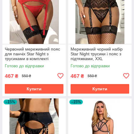
Червоний мереживний пояс
Мереживний чорний набір
для панчіх Star Night з
Star Night трусики і пояс з
трусиками в комплекті
підтяжками, XXL
Готово до відправки
Готово до відправки
467
467
₴
₴
550 ₴
550 ₴
Купити
Купити
–15%
–15%