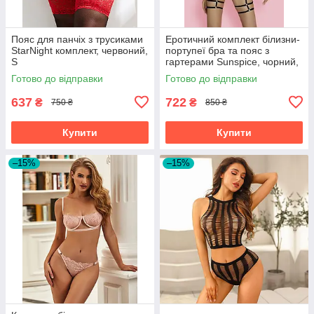
Пояс для панчіх з трусиками
Еротичний комплект білизни-
StarNight комплект, червоний,
портупеї бра та пояс з
S
гартерами Sunspice, чорний,
One Size
Готово до відправки
Готово до відправки
637
722
₴
₴
750 ₴
850 ₴
Купити
Купити
–15%
–15%