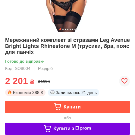
Мереживний комплект зі стразами Leg Avenue
Bright Lights Rhinestone M (трусики, бра, пояс
для панчіх
Готово до відправки
Код: SO8004
Роздріб
2 201
₴
2 589 ₴
Економія
388 ₴
Залишилось
21 день
Купити
або
Купити з