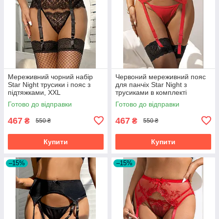
Мереживний чорний набір
Червоний мереживний пояс
Star Night трусики і пояс з
для панчіх Star Night з
підтяжками, XXL
трусиками в комплекті
Готово до відправки
Готово до відправки
467
467
₴
₴
550 ₴
550 ₴
Купити
Купити
–15%
–15%