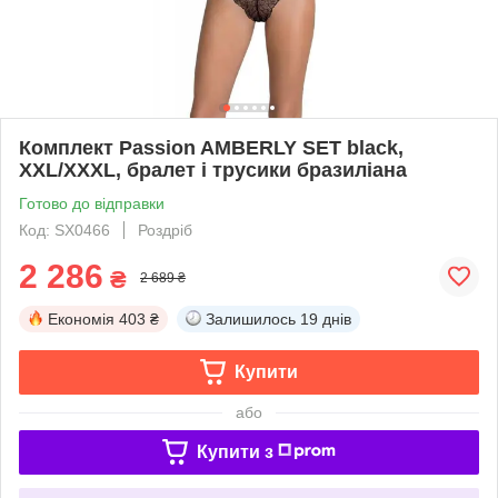
Комплект Passion AMBERLY SET black,
XXL/XXXL, бралет і трусики бразиліана
Готово до відправки
Код: SX0466
Роздріб
2 286
₴
2 689 ₴
Економія
403 ₴
Залишилось
19 днів
Купити
або
Купити з