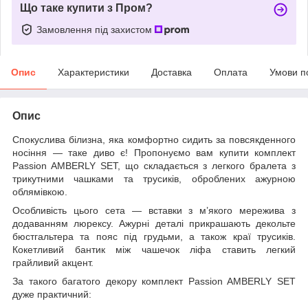
Що таке купити з Пром?
Замовлення під захистом
Опис
Характеристики
Доставка
Оплата
Умови п
Опис
Спокуслива білизна, яка комфортно сидить за повсякденного
носіння — таке диво є! Пропонуємо вам купити комплект
Passion AMBERLY SET, що складається з легкого бралета з
трикутними чашками та трусиків, оброблених ажурною
облямівкою.
Особливість цього сета — вставки з м’якого мережива з
додаванням люрексу. Ажурні деталі прикрашають декольте
бюстгальтера та пояс під грудьми, а також краї трусиків.
Кокетливий бантик між чашечок ліфа ставить легкий
грайливий акцент.
За такого багатого декору комплект Passion AMBERLY SET
дуже практичний: