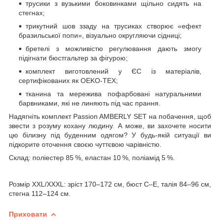
трусики з вузькими боковинками щільно сидять на
стегнах;
трикутний шов ззаду на трусиках створює «ефект
бразильської попи», візуально округляючи сідниці;
бретелі з можливістю регулювання дають змогу
підігнати бюстгальтер за фігурою;
комплект виготовлений у ЄС із матеріалів,
сертифікованих як OEKO-TEX;
тканина та мережива пофарбовані натуральними
барвниками, які не линяють під час прання.
Надягніть комплект Passion AMBERLY SET на побачення, щоб
звести з розуму кохану людину. А може, ви захочете носити
цю білизну під буденним одягом? У будь-якій ситуації ви
підкорите оточення своєю чуттєвою чарівністю.
Склад: поліестер 85 %, еластан 10 %, поліамід 5 %.
Розмір XXL/XXXL: зріст 170–172 см, бюст C–E, талія 84–96 см,
стегна 112–124 см.
Приховати