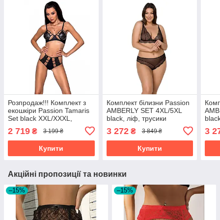
Розпродаж!!! Комплект з
Комплект білизни Passion
Комп
екошкіри Passion Tamaris
AMBERLY SET 4XL/5XL
AMB
Set black XXL/XXXL,
black, ліф, трусики
blac
бюстгальтер та трусики
бразиліана, люрексова
браз
2 719
3 272
3 2
₴
₴
3 199 ₴
3 849 ₴
нитка
нитк
Купити
Купити
Акційні пропозиції та новинки
–15%
–15%