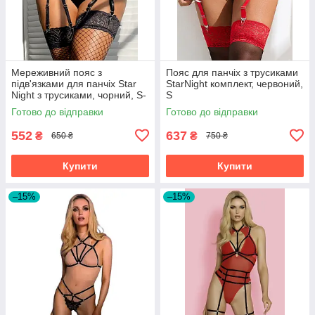
Мереживний пояс з
Пояс для панчіх з трусиками
підв'язками для панчіх Star
StarNight комплект, червоний,
Night з трусиками, чорний, S-
S
M
Готово до відправки
Готово до відправки
552
637
₴
₴
650 ₴
750 ₴
Купити
Купити
–15%
–15%