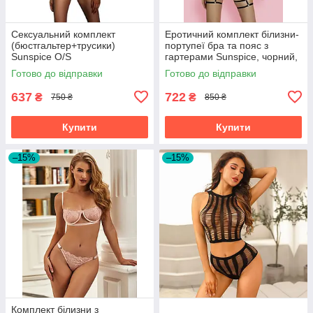
Сексуальний комплект
Еротичний комплект білизни-
(бюстгальтер+трусики)
портупеї бра та пояс з
Sunspice O/S
гартерами Sunspice, чорний,
One Size
Готово до відправки
Готово до відправки
637
722
₴
₴
750 ₴
850 ₴
Купити
Купити
–15%
–15%
Комплект білизни з