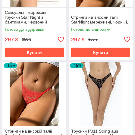
Сексуальні мереживні
трусики Star Night з
Стринги на високій талії
бантиками, червоний
StarNight мереживні, чорні, L
Готово до відправки
Готово до відправки
297
297
₴
₴
350 ₴
350 ₴
Купити
Купити
–15%
–15%
Стринги на високій талії
Трусики P011 String aus