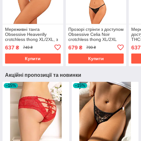
Мереживні танга
Прозорі стрінги з доступом
Мере
Obsessive Heavenlly
Obsessive Celia Noir
дост
crotchless thong XL/2XL, з
crotchless thong XL/2XL
THC-
доступом
S/M,
637
679
637
₴
₴
749 ₴
799 ₴
Купити
Купити
Акційні пропозиції та новинки
–15%
–15%