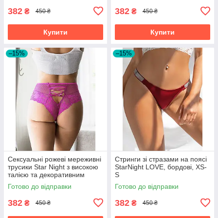
382
382
₴
₴
450 ₴
450 ₴
Купити
Купити
–15%
–15%
Сексуальні рожеві мереживні
Стринги зі стразами на поясі
трусики Star Night з високою
StarNight LOVE, бордові, XS-
талією та декоративним
S
шнурівкою.
Готово до відправки
Готово до відправки
382
382
₴
₴
450 ₴
450 ₴