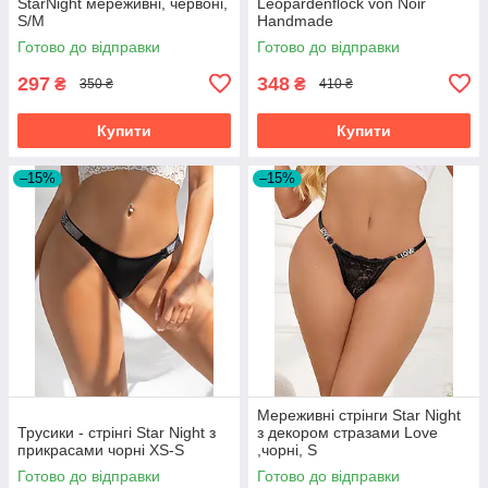
StarNight мереживні, червоні,
Leopardenflock von Noir
S/M
Handmade
Готово до відправки
Готово до відправки
297
348
₴
₴
350 ₴
410 ₴
Купити
Купити
–15%
–15%
Мереживні стрінги Star Night
Трусики - стрінгі Star Night з
з декором стразами Love
прикрасами чорні XS-S
,чорні, S
Готово до відправки
Готово до відправки