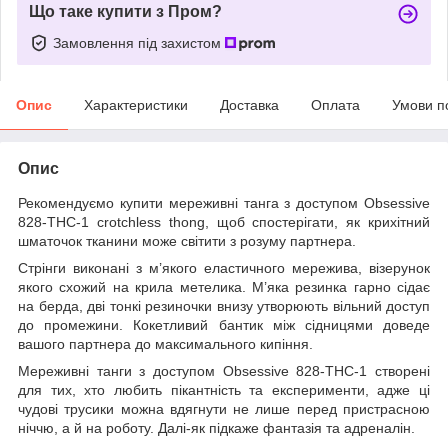
Що таке купити з Пром?
Замовлення під захистом
Опис
Характеристики
Доставка
Оплата
Умови п
Опис
Рекомендуємо купити мереживні танга з доступом Obsessive
828-THC-1 crotchless thong, щоб спостерігати, як крихітний
шматочок тканини може світити з розуму партнера.
Стрінги виконані з м’якого еластичного мережива, візерунок
якого схожий на крила метелика. М’яка резинка гарно сідає
на берда, дві тонкі резиночки внизу утворюють вільний доступ
до промежини. Кокетливий бантик між сідницями доведе
вашого партнера до максимального кипіння.
Мереживні танги з доступом Obsessive 828-THC-1 створені
для тих, хто любить пікантність та експерименти, адже ці
чудові трусики можна вдягнути не лише перед пристрасною
ніччю, а й на роботу. Далі-як підкаже фантазія та адреналін.