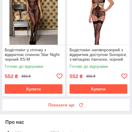
Бодістокінг у сіточку з
Бодістокінг напівпрозорий з
відкритою спиною Star Night
відкритим доступом Sunspice,
чорний XS-M
з імітацією панчохи, чорний
Готово до відправки
Готово до відправки
552
552
₴
₴
650 ₴
650 ₴
Купити
Купити
Показати ще
Про нас