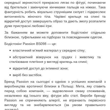
середньої зернистості прекрасно лягає по фігурі, починаючи
від бретельок і закінчуючи кінчиками пальців на ніжках. Така
фактурність робить візуально стрункішим силует і підкреслює
витонченість жіночого тіла. Чарівні крильця на спині та
відкритий доступ завершують образ та дають змогу розпалити
дуже пристрасні любовні ігри.
За бажанням ви можете доповнити бодістокінг спідньою
білизною, туфельками на підборах та повсякденним одягом.
Бодістокінг Passion BS098 — це:
еластичний м’який матеріал у середню сітку;
абстрактний візерунок на грудях і животику та
стилізоване плетіння у вигляді крилець на спині;
відкритий доступ до інтимної зони;
виріб без застібок.
Бренд Passion на сьогодні є однією з успішних компаній з
виробництва еротичної білизни в Польщі. Мета, яку ставить
перед собою компанія, — задоволення смаку споживачів,
незалежно від їхнього віку, фігури або статі. Вироби бренду
Passion не спричиняють алергії, не втрачають первісного
вигляду та не знебарвлюються (за умови правильного
догляду).