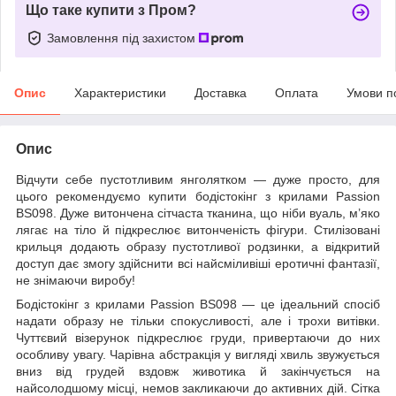
Що таке купити з Пром?
Замовлення під захистом
Опис
Характеристики
Доставка
Оплата
Умови п
Опис
Відчути себе пустотливим янголятком — дуже просто, для
цього рекомендуємо купити бодістокінг з крилами Passion
BS098. Дуже витончена сітчаста тканина, що ніби вуаль, м’яко
лягає на тіло й підкреслює витонченість фігури. Стилізовані
крильця додають образу пустотливої родзинки, а відкритий
доступ дає змогу здійснити всі найсміливіші еротичні фантазії,
не знімаючи виробу!
Бодістокінг з крилами Passion BS098 — це ідеальний спосіб
надати образу не тільки спокусливості, але і трохи витівки.
Чуттєвий візерунок підкреслює груди, привертаючи до них
особливу увагу. Чарівна абстракція у вигляді хвиль звужується
вниз від грудей вздовж животика й закінчується на
найсолодшому місці, немов закликаючи до активних дій. Сітка