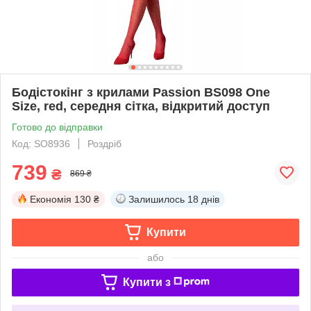
Бодістокінг з крилами Passion BS098 One
Size, red, середня сітка, відкритий доступ
Готово до відправки
Код: SO8936
Роздріб
739
₴
869 ₴
Економія
130 ₴
Залишилось
18 днів
Купити
або
Купити з