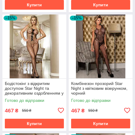
Купити
Купити
–15%
–15%
Бодістокінг з відкритим
Комбінезон прозорий Star
доступом Star Night та
Night з квітковим візерунком,
декоративним оздобленням у
чорний
вигляді бантиків, чорний
Готово до відправки
Готово до відправки
467
467
₴
₴
550 ₴
550 ₴
Купити
Купити