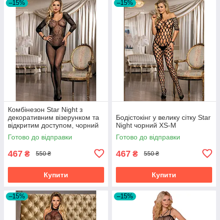
–15%
–15%
Комбінезон Star Night з
декоративним візерунком та
Бодістокінг у велику сітку Star
відкритим доступом, чорний
Night чорний XS-M
Готово до відправки
Готово до відправки
467
467
₴
₴
550 ₴
550 ₴
Купити
Купити
–15%
–15%