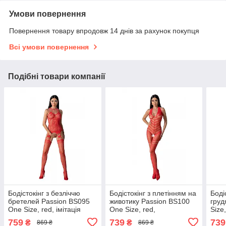
Умови повернення
Повернення товару впродовж 14 днів за рахунок покупця
Всі умови повернення
Подібні товари компанії
Бодістокінг з безліччю
Бодістокінг з плетінням на
Боді
бретелей Passion BS095
животику Passion BS100
груд
One Size, red, імітація
One Size, red,
Size
пояса та панчіх, з
декоративний шов, з
дост
759
739
739
₴
₴
869 ₴
869 ₴
доступом
доступом