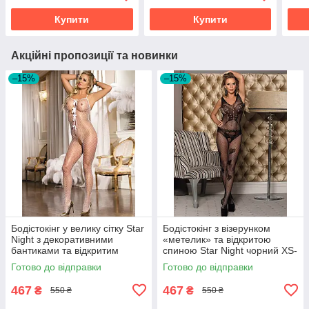
Купити
Купити
Акційні пропозиції та новинки
–15%
–15%
Бодістокінг у велику сітку Star
Бодістокінг з візерунком
Night з декоративними
«метелик» та відкритою
бантиками та відкритим
спиною Star Night чорний XS-
доступом, білий
M
Готово до відправки
Готово до відправки
467
467
₴
₴
550 ₴
550 ₴