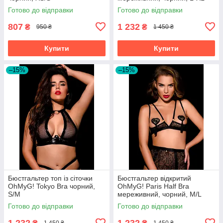
Готово до відправки
Готово до відправки
807
1 232
₴
₴
950 ₴
1 450 ₴
Купити
Купити
–15%
–15%
Бюстгальтер топ із сіточки
Бюстгальтер відкритий
OhMyG! Tokyo Bra чорний,
OhMyG! Paris Half Bra
S/M
мереживний, чорний, M/L
Готово до відправки
Готово до відправки
1 232
1 232