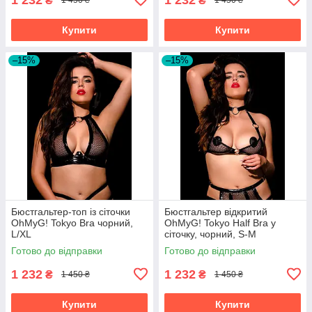
₴
₴
1 450 ₴
1 450 ₴
Купити
Купити
–15%
–15%
Бюстгальтер-топ із сіточки
Бюстгальтер відкритий
OhMyG! Tokyo Bra чорний,
OhMyG! Tokyo Half Bra у
L/XL
сіточку, чорний, S-M
Готово до відправки
Готово до відправки
1 232
1 232
₴
₴
1 450 ₴
1 450 ₴
Купити
Купити