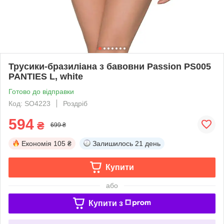
Трусики-бразиліана з бавовни Passion PS005
PANTIES L, white
Готово до відправки
Код: SO4223
Роздріб
594
₴
699 ₴
Економія
105 ₴
Залишилось
21 день
Купити
або
Купити з