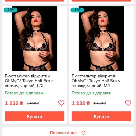
–15%
–15%
Бюстгальтер відкритий
Бюстгальтер відкритий
OhMyG! Tokyo Half Bra в
OhMyG! Tokyo Half Bra у
сіточку, чорний, L/XL
сіточку, чорний, M/L
Готово до відправки
Готово до відправки
1 232
1 232
₴
₴
1 450 ₴
1 450 ₴
Купити
Купити
Показати ще