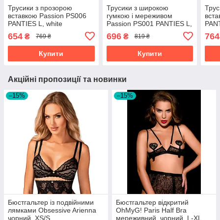
Трусики з прозорою
Трусики з широкою
Трус
вставкою Passion PS006
гумкою і мереживом
вста
PANTIES L, white
Passion PS001 PANTIES L,
PANT
ecru
654
696
764
₴
₴
769 ₴
819 ₴
Купити
Купити
Акційні пропозиції та новинки
–15%
–15%
Бюстгальтер із подвійними
Бюстгальтер відкритий
лямками Obsessive Arienna
OhMyG! Paris Half Bra
чорний, XS/S
мереживний, чорний, L-XL