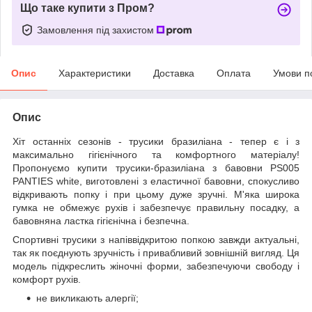
Що таке купити з Пром?
Замовлення під захистом
Опис
Характеристики
Доставка
Оплата
Умови п
Опис
Хіт останніх сезонів - трусики бразиліана - тепер є і з
максимально гігієнічного та комфортного матеріалу!
Пропонуємо купити трусики-бразиліана з бавовни PS005
PANTIES white, виготовлені з еластичної бавовни, спокусливо
відкривають попку і при цьому дуже зручні. М'яка широка
гумка не обмежує рухів і забезпечує правильну посадку, а
бавовняна ластка гігієнічна і безпечна.
Спортивні трусики з напіввідкритою попкою завжди актуальні,
так як поєднують зручність і привабливий зовнішній вигляд. Ця
модель підкреслить жіночні форми, забезпечуючи свободу і
комфорт рухів.
не викликають алергії;