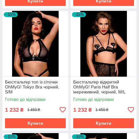
Купити
Купити
–15%
–15%
Бюстгальтер топ із сіточки
Бюстгальтер відкритий
OhMyG! Tokyo Bra чорний,
OhMyG! Paris Half Bra
S/M
мереживний, чорний, M/L
Готово до відправки
Готово до відправки
1 232
1 232
₴
₴
1 450 ₴
1 450 ₴
Купити
Купити
–15%
–15%