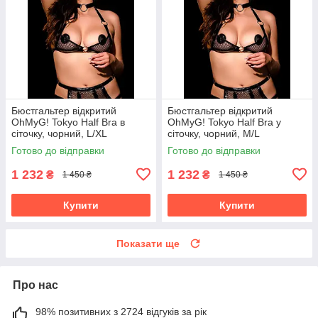
Бюстгальтер відкритий
Бюстгальтер відкритий
OhMyG! Tokyo Half Bra в
OhMyG! Tokyo Half Bra у
сіточку, чорний, L/XL
сіточку, чорний, M/L
Готово до відправки
Готово до відправки
1 232
1 232
₴
₴
1 450 ₴
1 450 ₴
Купити
Купити
Показати ще
Про нас
98% позитивних з 2724 відгуків за рік