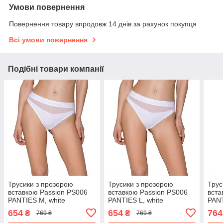
Умови повернення
Повернення товару впродовж 14 днів за рахунок покупця
Всі умови повернення
Подібні товари компанії
Трусики з прозорою
Трусики з прозорою
Трус
вставкою Passion PS006
вставкою Passion PS006
вста
PANTIES M, white
PANTIES L, white
PANT
654
654
764
₴
₴
769 ₴
769 ₴