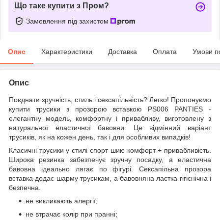
Що таке купити з Пром?
Замовлення під захистом
Опис
Характеристики
Доставка
Оплата
Умови п
Опис
Поєднати зручність, стиль і сексапільність? Легко! Пропонуємо
купити трусики з прозорою вставкою PS006 PANTIES -
елегантну модель, комфортну і привабливу, виготовлену з
натуральної еластичної бавовни. Це відмінний варіант
трусиків, як на кожен день, так і для особливих випадків!
Класичні трусики у стилі спорт-шик: комфорт + привабливість.
Широка резинка забезпечує зручну посадку, а еластична
бавовна ідеально лягає по фігурі. Сексапільна прозора
вставка додає шарму трусикам, а бавовняна ластка гігієнічна і
безпечна.
не викликають алергії;
не втрачає колір при пранні;