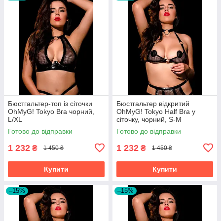
Бюстгальтер-топ із сіточки
Бюстгальтер відкритий
OhMyG! Tokyo Bra чорний,
OhMyG! Tokyo Half Bra у
L/XL
сіточку, чорний, S-M
Готово до відправки
Готово до відправки
1 232
1 232
₴
₴
1 450 ₴
1 450 ₴
Купити
Купити
–15%
–15%