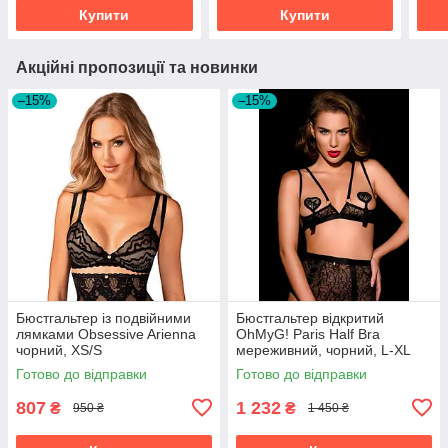
Купити
Купити
Акційні пропозиції та новинки
–15%
–15%
Бюстгальтер із подвійними
Бюстгальтер відкритий
лямками Obsessive Arienna
OhMyG! Paris Half Bra
чорний, XS/S
мереживний, чорний, L-XL
Готово до відправки
Готово до відправки
807
1 232
₴
₴
950 ₴
1 450 ₴