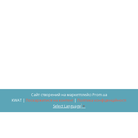
Сайт створений на маркетплейсі
Prom.ua
KWAT |
Поскаржитися на контент
|
Політика конфіденційності
Select Language
▼