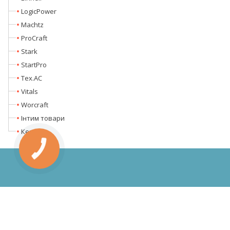
LogicPower
Machtz
ProCraft
Stark
StartPro
Tex.AC
Vitals
Worcraft
Інтим товари
Кентавр
КНОПКА
ЗВ'ЯЗКУ