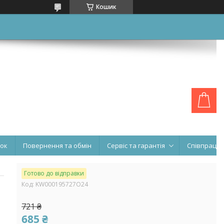
Кошик
нок
Повернення та обмін
Сервіс та гарантія
Співпраця
Готово до відправки
Код:
KW000195727O24
721 ₴
685 ₴