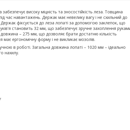
 забезпечує високу міцність та зносостійкість леза. Товщина
під час навантажень. Держак має невелику вагу і не схильний до
. Держак фіксується до леза лопаті за допомогою заклепок, що
р руків'я становить 32 мм, що забезпечує зручне захоплення рукам
 довжина – 275 мм, що дозволяє брати достатню кількість
'я має ергономічну форму і не викликає мозолів.
ручною в роботі. Загальна довжина лопаті – 1020 мм – ідеально
о нахилу.
г