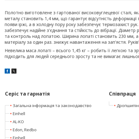
Полотно виготовлене з гартованої високовуглецевої сталі, яка
металу становить 1,4 мм, що гарантує відсутність деформації 
появи іржі, а в холодну пору року забезпечує термозахист рук
забезпечує надійне з'єднання та стійкість до вібрації. Діамет
та контроль над лопатою. Ширина лопаті становить 230 мм, а
матеріалу за один раз. знижує навантаження на зап'ястя. Руків
Невелика маса лопаті – всього 1,45 кг – робить її легкою та з
підходить для людей середнього зросту та не вимагає лишньог
Серіс та гарнатія
Співпраця
Загальна інформація та законодавство
Дропшипін
Einhell
AL-KO
Edon, Redbo
Einhell