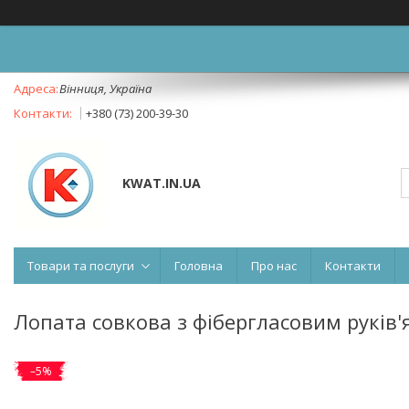
Вінниця, Україна
+380 (73) 200-39-30
KWAT.IN.UA
Товари та послуги
Головна
Про нас
Контакти
Лопата совкова з фібергласовим руків'
–5%