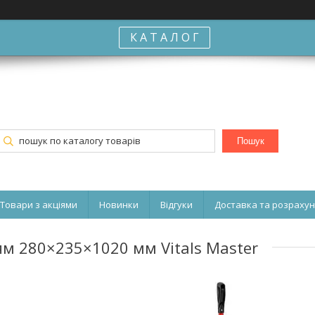
К А Т А Л О Г
Пошук
Товари з акціями
Новинки
Відгуки
Доставка та розраху
ям 280×235×1020 мм Vitals Master