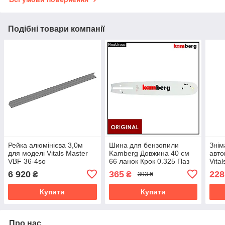
Подібні товари компанії
Рейка алюмінієва 3,0м
Шина для бензопили
Знім
для моделі Vitals Master
Kamberg Довжина 40 см
авто
VBF 36-4so
66 ланок Крок 0.325 Паз
Vital
1.5 мм
6 920
365
228
₴
₴
393 ₴
Купити
Купити
Про нас